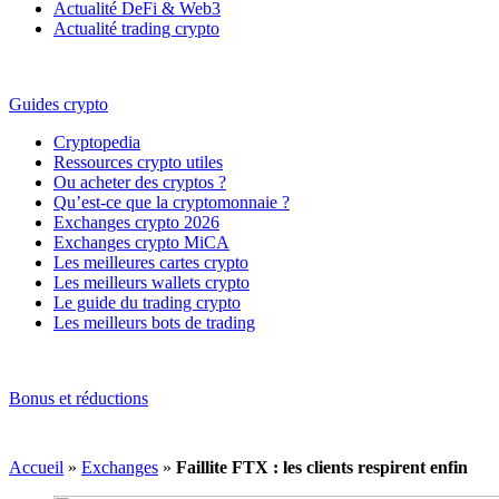
Actualité DeFi & Web3
Actualité trading crypto
Guides crypto
Cryptopedia
Ressources crypto utiles
Ou acheter des cryptos ?
Qu’est-ce que la cryptomonnaie ?
Exchanges crypto 2026
Exchanges crypto MiCA
Les meilleures cartes crypto
Les meilleurs wallets crypto
Le guide du trading crypto
Les meilleurs bots de trading
Bonus et réductions
Accueil
»
Exchanges
»
Faillite FTX : les clients respirent enfin