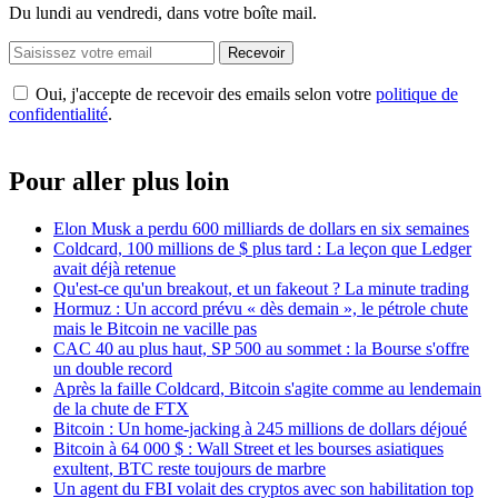
Du lundi au vendredi, dans votre boîte mail.
Recevoir
Oui, j'accepte de recevoir des emails selon votre
politique de
confidentialité
.
Pour aller plus loin
Elon Musk a perdu 600 milliards de dollars en six semaines
Coldcard, 100 millions de $ plus tard : La leçon que Ledger
avait déjà retenue
Qu'est-ce qu'un breakout, et un fakeout ? La minute trading
Hormuz : Un accord prévu « dès demain », le pétrole chute
mais le Bitcoin ne vacille pas
CAC 40 au plus haut, SP 500 au sommet : la Bourse s'offre
un double record
Après la faille Coldcard, Bitcoin s'agite comme au lendemain
de la chute de FTX
Bitcoin : Un home-jacking à 245 millions de dollars déjoué
Bitcoin à 64 000 $ : Wall Street et les bourses asiatiques
exultent, BTC reste toujours de marbre
Un agent du FBI volait des cryptos avec son habilitation top