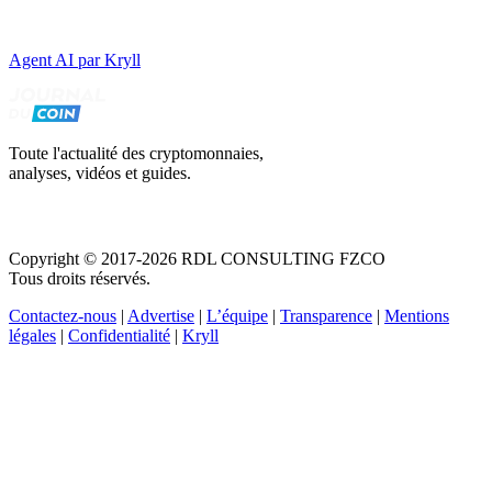
Agent AI par Kryll
Toute l'actualité des cryptomonnaies,
analyses, vidéos et guides.
Copyright © 2017-2026 RDL CONSULTING FZCO
Tous droits réservés.
Contactez-nous
|
Advertise
|
L’équipe
|
Transparence
|
Mentions
légales
|
Confidentialité
|
Kryll
Recevez votre guide PDF complet de 39 pages
Comment débuter dans les cryptos en 2026
Recevoir