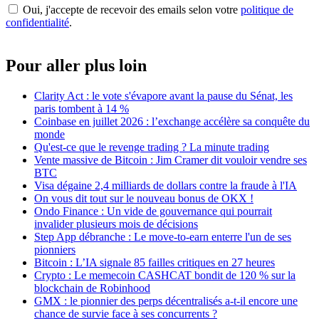
Oui, j'accepte de recevoir des emails selon votre
politique de
confidentialité
.
Pour aller plus loin
Clarity Act : le vote s'évapore avant la pause du Sénat, les
paris tombent à 14 %
Coinbase en juillet 2026 : l’exchange accélère sa conquête du
monde
Qu'est-ce que le revenge trading ? La minute trading
Vente massive de Bitcoin : Jim Cramer dit vouloir vendre ses
BTC
Visa dégaine 2,4 milliards de dollars contre la fraude à l'IA
On vous dit tout sur le nouveau bonus de OKX !
Ondo Finance : Un vide de gouvernance qui pourrait
invalider plusieurs mois de décisions
Step App débranche : Le move-to-earn enterre l'un de ses
pionniers
Bitcoin : L’IA signale 85 failles critiques en 27 heures
Crypto : Le memecoin CASHCAT bondit de 120 % sur la
blockchain de Robinhood
GMX : le pionnier des perps décentralisés a-t-il encore une
chance de survie face à ses concurrents ?