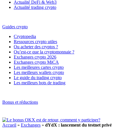
Actualité DeFi & Web3
Actualité trading crypto
Guides crypto
Cryptopedia
Ressources crypto utiles
Ou acheter des cryptos ?
Qu’est-ce que la cryptomonnaie ?
Exchanges crypto 2026
Exchanges crypto MiCA
Les meilleures cartes crypto
Les meilleurs wallets crypto
Le guide du trading crypto
Les meilleurs bots de trading
Bonus et réductions
Accueil
»
Exchanges
»
dYdX : lancement du testnet privé