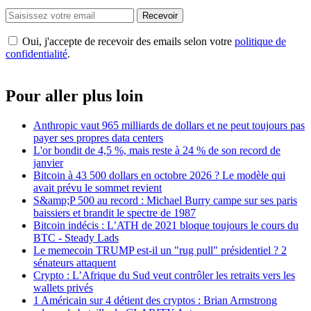
Recevoir
Oui, j'accepte de recevoir des emails selon votre
politique de
confidentialité
.
Pour aller plus loin
Anthropic vaut 965 milliards de dollars et ne peut toujours pas
payer ses propres data centers
L'or bondit de 4,5 %, mais reste à 24 % de son record de
janvier
Bitcoin à 43 500 dollars en octobre 2026 ? Le modèle qui
avait prévu le sommet revient
S&amp;P 500 au record : Michael Burry campe sur ses paris
baissiers et brandit le spectre de 1987
Bitcoin indécis : L’ATH de 2021 bloque toujours le cours du
BTC - Steady Lads
Le memecoin TRUMP est-il un "rug pull" présidentiel ? 2
sénateurs attaquent
Crypto : L’Afrique du Sud veut contrôler les retraits vers les
wallets privés
1 Américain sur 4 détient des cryptos : Brian Armstrong