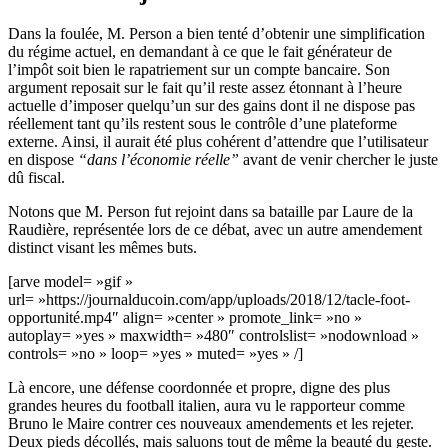
Dans la foulée, M. Person a bien tenté d’obtenir une simplification
du régime actuel, en demandant à ce que le fait générateur de
l’impôt soit bien le rapatriement sur un compte bancaire. Son
argument reposait sur le fait qu’il reste assez étonnant à l’heure
actuelle d’imposer quelqu’un sur des gains dont il ne dispose pas
réellement tant qu’ils restent sous le contrôle d’une plateforme
externe. Ainsi, il aurait été plus cohérent d’attendre que l’utilisateur
en dispose
“dans l’économie réelle”
avant de venir chercher le juste
dû fiscal.
Notons que M. Person fut rejoint dans sa bataille par Laure de la
Raudière, représentée lors de ce débat, avec un autre amendement
distinct visant les mêmes buts.
[arve model= »gif »
url= »https://journalducoin.com/app/uploads/2018/12/tacle-foot-
opportunité.mp4″ align= »center » promote_link= »no »
autoplay= »yes » maxwidth= »480″ controlslist= »nodownload »
controls= »no » loop= »yes » muted= »yes » /]
Là encore, une défense coordonnée et propre, digne des plus
grandes heures du football italien, aura vu le rapporteur comme
Bruno le Maire contrer ces nouveaux amendements et les rejeter.
Deux pieds décollés, mais saluons tout de même la beauté du geste.