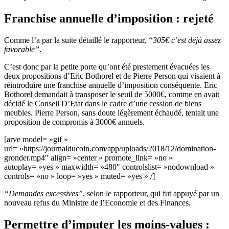
Franchise annuelle d’imposition : rejeté
Comme l’a par la suite détaillé le rapporteur,
“305€ c’est déjà assez
favorable”
.
C’est donc par la petite porte qu’ont été prestement évacuées les
deux propositions d’Eric Bothorel et de Pierre Person qui visaient à
réintroduire une franchise annuelle d’imposition conséquente. Eric
Bothorel demandait à transposer le seuil de 5000€, comme en avait
décidé le Conseil D’Etat dans le cadre d’une cession de biens
meubles. Pierre Person, sans doute légèrement échaudé, tentait une
proposition de compromis à 3000€ annuels.
[arve model= »gif »
url= »https://journalducoin.com/app/uploads/2018/12/domination-
gronder.mp4″ align= »center » promote_link= »no »
autoplay= »yes » maxwidth= »480″ controlslist= »nodownload »
controls= »no » loop= »yes » muted= »yes » /]
“Demandes excessives”
, selon le rapporteur, qui fut appuyé par un
nouveau refus du Ministre de l’Economie et des Finances.
Permettre d’imputer les moins-values :