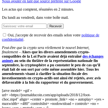
Nous ajouter en tant que source préférée sur Google
Les actus qui comptent, résumées
en 2 minutes.
Du lundi au vendredi, dans votre boîte mail.
Recevoir
Oui, j'accepte de recevoir des emails selon votre
politique de
confidentialité
.
Peut-être que la crypto sera réellement le nouvel Internet,
finalement
–
Alors que les divers amendements crypto-
compatibles de la Loi Pacte avaient déjà entraîné
des échanges
animés
au sein du théâtre de la représentation nationale fin
septembre, la cryptosphère a pu constater le peu de cas qu’il
était fait de son sort par cette même assemblée hier. Tous les
amendements visant à clarifier la situation fiscale des
investissements en crypto-actifs ont ainsi été rejetés, avec avis
défavorable à la fois du rapporteur et du gouvernement.
[arve model= »gif »
url= »https://journalducoin.com/app/uploads/2018/12/foot-
choc.mp4″ align= »center » promote_link= »no » autoplay= »yes »
maxwidth= »480″ controlslist= »nodownload » controls= »no »
loop= »yes » muted= »yes » /]