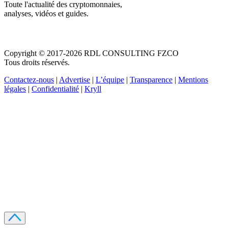
Toute l'actualité des cryptomonnaies,
analyses, vidéos et guides.
Copyright © 2017-2026 RDL CONSULTING FZCO
Tous droits réservés.
Contactez-nous
|
Advertise
|
L’équipe
|
Transparence
|
Mentions
légales
|
Confidentialité
|
Kryll
Recevez votre guide PDF complet de 39 pages
Comment débuter dans les cryptos en 2026
Recevoir
Oui, j'accepte de recevoir des emails selon votre
politique de confidentialité
.