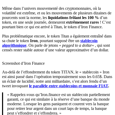
Même dans l’univers mouvementé des cryptomonnaies, où la
volatilité est extrême, et ou les mouvements de plusieurs dizaines de
pourcents sont la norme, les
liquidations frôlant les 100 %
d’un
token, en une seule journée, demeurent
extrêmement rares
! C’est
pourtant bien ce qui est arrivé à Titan, le token d’Iron Finance.
Plus problématique encore, le token Titan a également entraîné dans
sa chute le token
Iron
, pourtant supposé être un
stablecoin
algorithmique
. On parle de jetons «
pegged to a dollar
« , qui sont
censés rester stable autour d’une valeur approximative d’un dollar.
Screenshot d’Iron Finance
Au-delà de l’effondrement du token TITAN, le « stablecoin » Iron
est ainsi passé dans l’opération temporairement sous les 0.65$. Dans
un éclair de lucidité, notre ami milliardaire, s’est alors fendu d’un
tweet invoquant
le parallèle entre stablecoins et monnaie FIAT
.
« Rappelez-vous qu’Iron.finance est un stablecoin partiellement
garanti, ce qui est similaire à la réserve d’une banque du monde
moderne. Lorsque les gens paniquent et courent vers la banque
pour retirer leur argent dans un court laps de temps, la banque
peut s’effondrer et s’effondrera. »