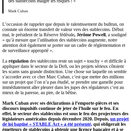
des stablecoins malgré les risques ! »
Mark Cuban
L’occasion de rappeler que depuis le ralentissement du bullrun, on
constate un énorme transfert de valeur vers des stablecoins. Début
mai, le président de la Réserve fédérale
, Jérôme Powell
, a souligné
« qu’à mesure que l’utilisation des stablecoins augmente, notre
attention doit également se porter sur un cadre de réglementation et
de surveillance approprié ».
La
régulation
des stablecoins reste un sujet « touchy » et difficile à
appliquer dans le secteur de la Defi, ou les projets sérieux côtoient
les scams sans grande distinction. Une chose sur laquelle on semble
s’accorder avec ce cher Marc Cuban, c’est que mettre des millions
sur un projet que l’on n’a pas étudié, se prendre une gamelle pour
immédiatement aller pleurer dans les jupes des régulateurs c’est au
mieux de la paresse, au pire, de la bêtise.
Mark Cuban avec ses déclarations à l’emporte-pièces et ses
discours impulsifs continue de jeter de l’huile sur le feu. En
effet, le secteur des stablecoins est sous le feu des projecteurs des
législateurs américains depuis décembre 2020. Depuis,
un projet
de loi baptisé « STABLE Act » a été présenté,
qui obligerait les
émetteurs de stablecoins à obtenir une licence bancaire et à se