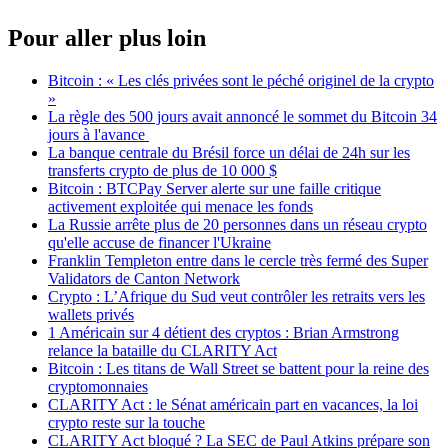
Pour aller plus loin
Bitcoin : « Les clés privées sont le péché originel de la crypto
»
La règle des 500 jours avait annoncé le sommet du Bitcoin 34
jours à l'avance
La banque centrale du Brésil force un délai de 24h sur les
transferts crypto de plus de 10 000 $
Bitcoin : BTCPay Server alerte sur une faille critique
activement exploitée qui menace les fonds
La Russie arrête plus de 20 personnes dans un réseau crypto
qu'elle accuse de financer l'Ukraine
Franklin Templeton entre dans le cercle très fermé des Super
Validators de Canton Network
Crypto : L’Afrique du Sud veut contrôler les retraits vers les
wallets privés
1 Américain sur 4 détient des cryptos : Brian Armstrong
relance la bataille du CLARITY Act
Bitcoin : Les titans de Wall Street se battent pour la reine des
cryptomonnaies
CLARITY Act : le Sénat américain part en vacances, la loi
crypto reste sur la touche
CLARITY Act bloqué ? La SEC de Paul Atkins prépare son