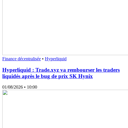
Finance décentralisée
•
Hyperliquid
Hyperliquid : Trade.xyz va rembourser les traders
liquidés après le bug de prix SK Hynix
01/08/2026
• 10:00