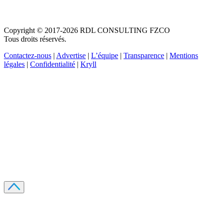
Copyright © 2017-2026 RDL CONSULTING FZCO
Tous droits réservés.
Contactez-nous
|
Advertise
|
L’équipe
|
Transparence
|
Mentions
légales
|
Confidentialité
|
Kryll
Recevez votre guide PDF complet de 39 pages
Comment débuter dans les cryptos en 2026
Recevoir
Oui, j'accepte de recevoir des emails selon votre
politique de confidentialité
.