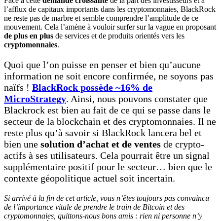
Face à cette
demande croissante
de la part des investisseurs et à
l’afflux de capitaux importants dans les cryptomonnaies, BlackRock
ne reste pas de marbre et semble comprendre l’amplitude de ce
mouvement. Cela l’amène à vouloir surfer sur la vague en proposant
de plus en plus
de services et de produits orientés vers les
cryptomonnaies
.
Quoi que l’on puisse en penser et bien qu’aucune
information ne soit encore confirmée, ne soyons pas
naïfs !
BlackRock possède ~16% de
MicroStrategy
. Ainsi, nous pouvons constater que
Blackrock est bien au fait de ce qui se passe dans le
secteur de la blockchain et des cryptomonnaies. Il ne
reste plus qu’à savoir si BlackRock lancera bel et
bien une
solution d’achat et de ventes
de crypto-
actifs à ses utilisateurs. Cela pourrait être un signal
supplémentaire positif pour le secteur… bien que le
contexte géopolitique actuel soit incertain.
Si arrivé à la fin de cet article, vous n’êtes toujours pas convaincu
de l’importance vitale de prendre le train de Bitcoin et des
cryptomonnaies, quittons-nous bons amis : rien ni personne n’y