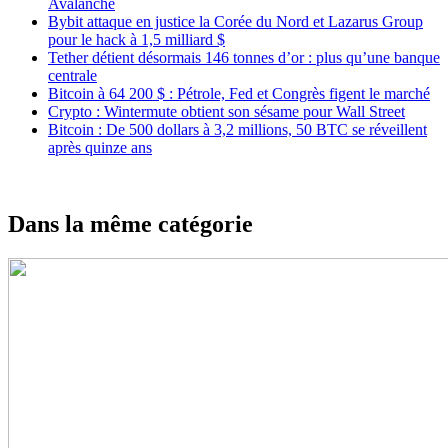
Avalanche
Bybit attaque en justice la Corée du Nord et Lazarus Group
pour le hack à 1,5 milliard $
Tether détient désormais 146 tonnes d’or : plus qu’une banque
centrale
Bitcoin à 64 200 $ : Pétrole, Fed et Congrès figent le marché
Crypto : Wintermute obtient son sésame pour Wall Street
Bitcoin : De 500 dollars à 3,2 millions, 50 BTC se réveillent
après quinze ans
Dans la même catégorie