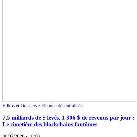
Editos et Dossiers
•
Finance décentralisée
7,5 milliards de $ levés, 1 306 $ de revenus par jour :
Le cimetière des blockchains fantômes
30/07/2026
• 18:00