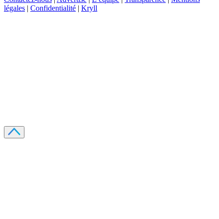
légales
|
Confidentialité
|
Kryll
Recevez votre guide PDF complet de 39 pages
Comment débuter dans les cryptos en 2026
Recevoir
Oui, j'accepte de recevoir des emails selon votre
politique de confidentialité
.