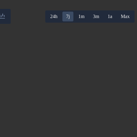
24h
7j
1m
3m
1a
Max