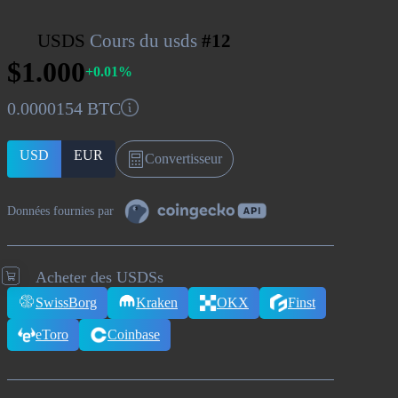
USDS
Cours du usds
#12
$1.000
+0.01%
0.0000154 BTC
USD
EUR
Convertisseur
Données fournies par
Acheter des USDSs
SwissBorg
Kraken
OKX
Finst
eToro
Coinbase