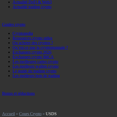
Actualité DeFi & Web3
Actualité trading crypto
Guides crypto
Cryptopedia
Ressources crypto utiles
Ou acheter des cryptos ?
Qu’est-ce que la cryptomonnaie ?
Exchanges crypto 2026
Exchanges crypto MiCA
Les meilleures cartes crypto
Les meilleurs wallets crypto
Le guide du trading crypto
Les meilleurs bots de trading
Bonus et réductions
Accueil
»
Cours Crypto
»
USDS