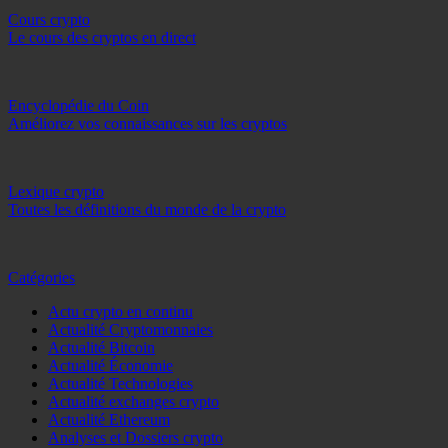
Cours crypto
Le cours des cryptos en direct
Encyclopédie du Coin
Améliorez vos connaissances sur les cryptos
Lexique crypto
Toutes les définitions du monde de la crypto
Catégories
Actu crypto en continu
Actualité Cryptomonnaies
Actualité Bitcoin
Actualité Économie
Actualité Technologies
Actualité exchanges crypto
Actualité Ethereum
Analyses et Dossiers crypto