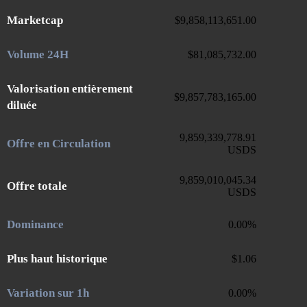
Marketcap
$
9,858,113,651.00
Volume 24H
$
81,085,732.00
Valorisation entièrement
$
9,857,783,165.00
diluée
9,859,339,778.91
Offre en Circulation
USDS
9,859,010,045.34
Offre totale
USDS
Dominance
0.00
%
Plus haut historique
$
1.06
Variation sur 1h
0.00
%