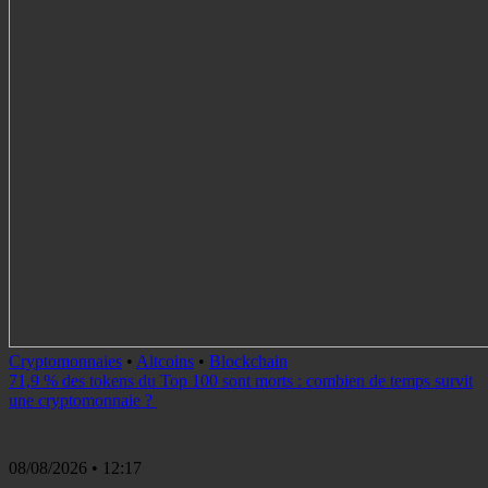
Cryptomonnaies
•
Altcoins
•
Blockchain
71,9 % des tokens du Top 100 sont morts : combien de temps survit
une cryptomonnaie ?
08/08/2026
• 12:17