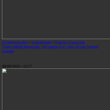
Cryptomonnaies
•
Institutionnel
•
Marchés Financiers
Tether détient désormais 146 tonnes d’or : plus qu’une banque
centrale
08/08/2026
• 12:17