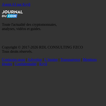
Agent AI par Kryll
Toute l'actualité des cryptomonnaies,
analyses, vidéos et guides.
Copyright © 2017-2026 RDL CONSULTING FZCO
Tous droits réservés.
Contactez-nous
|
Advertise
|
L’équipe
|
Transparence
|
Mentions
légales
|
Confidentialité
|
Kryll
Recevez votre guide PDF complet de 39 pages
Comment débuter dans les cryptos en 2026
Recevoir
Oui, j'accepte de recevoir des emails selon votre
politique de confidentialité
.