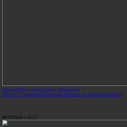
Bitcoin (BTC)
•
Blockchain
•
Informatique
BIP-110 : Comprendre la menace qui plane sur Bitcoin aujourd’hui
08/08/2026
• 12:17