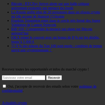
Bitcoin : BTCPay Server alerte sur une faille critique
activement exploitée qui menace les fonds
La Russie arrête plus de 20 personnes dans un réseau crypto
qu’elle accuse de financer l’Ukraine
Franklin Templeton entre dans le cercle très fermé des Super
Validators de Canton Network
BIP-110 : Comprendre la menace qui plane sur Bitcoin
aujourd’hui
OKX remet le couvert avec un bonus de 8 % sur les dépôts,
jusqu’à 5 000 €
71,9 % des tokens du Top 100 sont morts : combien de temps
survit une cryptomonnaie ?
Recevez toutes les opportunités et infos du marché crypto !
Recevoir
Oui, j'accepte de recevoir des emails selon votre
politique de
confidentialité
.
Actualités crypto