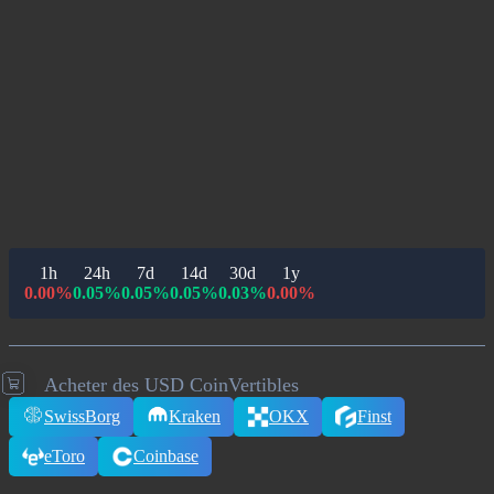
1h
24h
7d
14d
30d
1y
0.00%
0.05%
0.05%
0.05%
0.03%
0.00%
Acheter des USD CoinVertibles
SwissBorg
Kraken
OKX
Finst
eToro
Coinbase