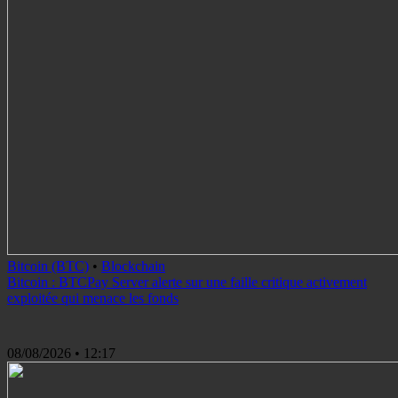
Bitcoin (BTC)
•
Blockchain
Bitcoin : BTCPay Server alerte sur une faille critique activement
exploitée qui menace les fonds
08/08/2026
• 12:17