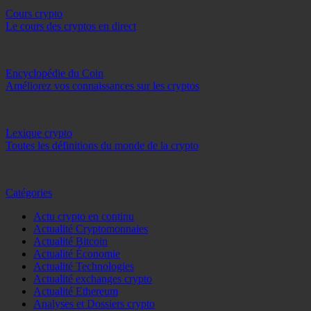
Cours crypto
Le cours des cryptos en direct
Encyclopédie du Coin
Améliorez vos connaissances sur les cryptos
Lexique crypto
Toutes les définitions du monde de la crypto
Catégories
Actu crypto en continu
Actualité Cryptomonnaies
Actualité Bitcoin
Actualité Économie
Actualité Technologies
Actualité exchanges crypto
Actualité Ethereum
Analyses et Dossiers crypto