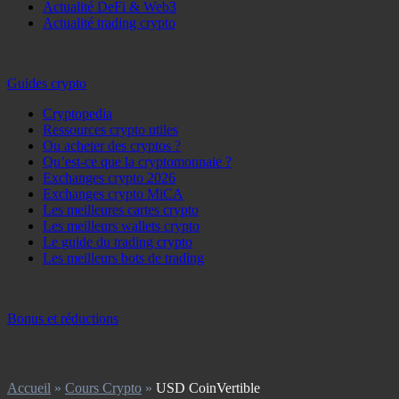
Actualité DeFi & Web3
Actualité trading crypto
Guides crypto
Cryptopedia
Ressources crypto utiles
Ou acheter des cryptos ?
Qu’est-ce que la cryptomonnaie ?
Exchanges crypto 2026
Exchanges crypto MiCA
Les meilleures cartes crypto
Les meilleurs wallets crypto
Le guide du trading crypto
Les meilleurs bots de trading
Bonus et réductions
Accueil
»
Cours Crypto
»
USD CoinVertible