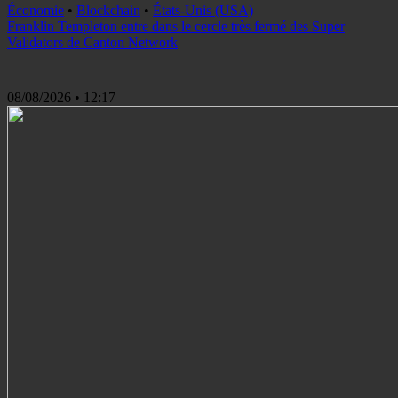
Économie
•
Blockchain
•
États-Unis (USA)
Franklin Templeton entre dans le cercle très fermé des Super
Validators de Canton Network
08/08/2026
• 12:17