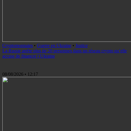
Cryptomonnaies
•
Guerre en Ukraine
•
Justice
La Russie arrête plus de 20 personnes dans un réseau crypto qu’elle
accuse de financer l’Ukraine
08/08/2026
• 12:17