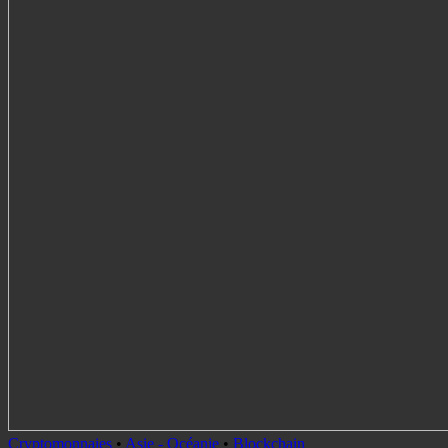
Cryptomonnaies
•
Asie - Océanie
•
Blockchain