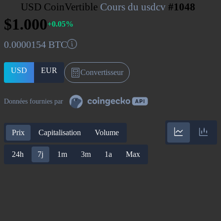
USD CoinVertible
Cours du usdcv
#1048
$1.000
+0.05%
0.0000154 BTC
USD
EUR
Convertisseur
Données fournies par
Prix
Capitalisation
Volume
24h
7j
1m
3m
1a
Max