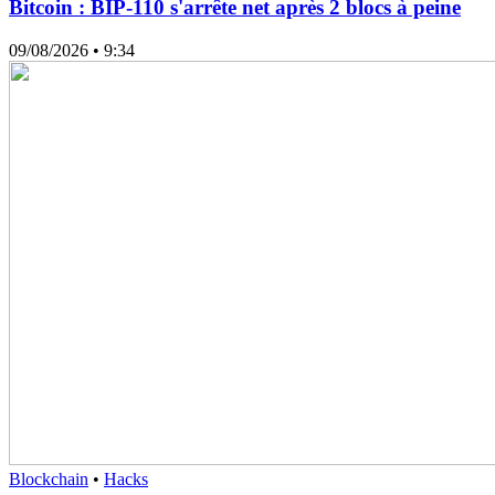
Bitcoin : BIP-110 s'arrête net après 2 blocs à peine
09/08/2026
• 9:34
Blockchain
•
Hacks