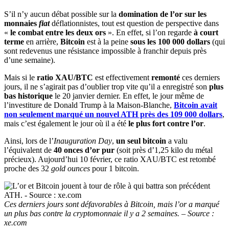
S’il n’y aucun débat possible sur la
domination de l’or sur les
monnaies
fiat
déflationnistes, tout est question de perspective dans
«
le combat entre les deux ors
». En effet, si l’on regarde
à court
terme
en arrière,
Bitcoin
est à la peine
sous les 100 000 dollars
(qui
sont redevenus une résistance impossible à franchir depuis près
d’une semaine).
Mais si le
ratio XAU/BTC
est effectivement
remonté
ces derniers
jours, il ne s’agirait pas d’oublier trop vite qu’il a enregistré son
plus
bas historique
le 20 janvier dernier. En effet, le jour même de
l’investiture de Donald Trump à la Maison-Blanche,
Bitcoin avait
non seulement marqué un nouvel ATH près des 109 000 dollars
,
mais c’est également le jour où il a été
le plus fort contre l’or
.
Ainsi, lors de l’
Inauguration Day
,
un seul bitcoin
a valu
l’équivalent de
40 onces d’or pur
(soit près d’1,25 kilo du métal
précieux). Aujourd’hui 10 février, ce ratio XAU/BTC est retombé
proche des 32
gold ounces
pour 1 bitcoin.
Ces derniers jours sont défavorables à Bitcoin, mais l’or a marqué
un plus bas contre la cryptomonnaie il y a 2 semaines. – Source :
xe.com