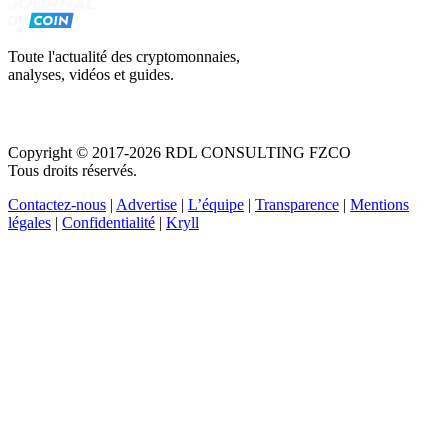
Toute l'actualité des cryptomonnaies,
analyses, vidéos et guides.
Copyright © 2017-2026 RDL CONSULTING FZCO
Tous droits réservés.
Contactez-nous
|
Advertise
|
L’équipe
|
Transparence
|
Mentions
légales
|
Confidentialité
|
Kryll
Recevez votre guide PDF complet de 39 pages
Comment débuter dans les cryptos en 2026
Recevoir
Oui, j'accepte de recevoir des emails selon votre
politique de confidentialité
.