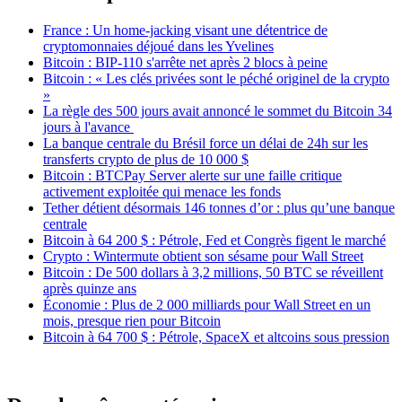
France : Un home-jacking visant une détentrice de
cryptomonnaies déjoué dans les Yvelines
Bitcoin : BIP-110 s'arrête net après 2 blocs à peine
Bitcoin : « Les clés privées sont le péché originel de la crypto
»
La règle des 500 jours avait annoncé le sommet du Bitcoin 34
jours à l'avance
La banque centrale du Brésil force un délai de 24h sur les
transferts crypto de plus de 10 000 $
Bitcoin : BTCPay Server alerte sur une faille critique
activement exploitée qui menace les fonds
Tether détient désormais 146 tonnes d’or : plus qu’une banque
centrale
Bitcoin à 64 200 $ : Pétrole, Fed et Congrès figent le marché
Crypto : Wintermute obtient son sésame pour Wall Street
Bitcoin : De 500 dollars à 3,2 millions, 50 BTC se réveillent
après quinze ans
Économie : Plus de 2 000 milliards pour Wall Street en un
mois, presque rien pour Bitcoin
Bitcoin à 64 700 $ : Pétrole, SpaceX et altcoins sous pression