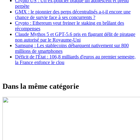
Crypto US : Un ex-policier braque un adolescent et prend
perpète
GMX : le pionnier des perps décentralisés a-t-il encore une
chance de survie face à ses concurrents ?
Crypto : Ethereum veut freiner le staking en brûlant des
récompenses
Claude Mythos 5 et GPT-5.6 pris en flagrant délit de piratage
non autorisé par le Royaume-Uni
Samsung : Les stablecoins débarquent nativement sur 800
millions de smartphones
Déficit de l'État : 106,8 milliards d'euros au premier semestre,
la France enfonce le clou
Dans la même catégorie