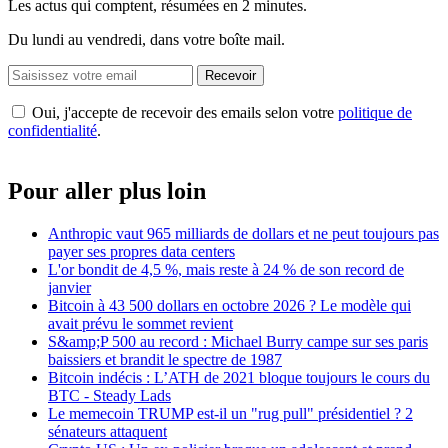
Les actus qui comptent, résumées
en 2 minutes.
Du lundi au vendredi, dans votre boîte mail.
Recevoir
Oui, j'accepte de recevoir des emails selon votre
politique de
confidentialité
.
Pour aller plus loin
Anthropic vaut 965 milliards de dollars et ne peut toujours pas
payer ses propres data centers
L'or bondit de 4,5 %, mais reste à 24 % de son record de
janvier
Bitcoin à 43 500 dollars en octobre 2026 ? Le modèle qui
avait prévu le sommet revient
S&amp;P 500 au record : Michael Burry campe sur ses paris
baissiers et brandit le spectre de 1987
Bitcoin indécis : L’ATH de 2021 bloque toujours le cours du
BTC - Steady Lads
Le memecoin TRUMP est-il un "rug pull" présidentiel ? 2
sénateurs attaquent