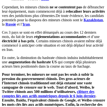
Cependant, les mineurs chinois
ne se contentent pas
de débrancher
leur équipement, mais commencent déjà à
relocaliser leurs activités
vers des juridictions plus clémentes.De toute évidence, les candidats
potentiels pour la diaspora des mineurs chinois sont le
Kazakhstan
,
la
Russie
et l’
Iran
.
Ces 3 pays se sont en effet démarqués au cours des 12 derniers
mois, du fait de leurs
réglementations accommodantes
et d’une
électricité à bas prix
. Certains mineurs chinois avaient même déjà
commencé à anticiper cette situation et ont déjà déplacé leur activité
en Iran.
En outre, la diminution du hashrate chinois induira indubitablement
une
augmentation du hashrate US
qui compte déjà plusieurs
acteurs bien positionnés dans la course au taux de hachage.
Pour terminer, les mineurs ne sont pas les seuls à subir la
pression du gouvernement chinois. Des gros acteurs de
l’Internet chinois traditionnel ont déjà entamé une vaste
campagne de censure sur le web. Tout d’abord, Weibo, le
Twitter chinois aux 500 millions d’utilisateurs,
clôture des
comptes liés aux actifs numériques depuis le 6 juin dernier
.
Ensuite, Baidu, l’équivalent chinois de Google, et Weibo censure
les mots clés liés aux actifs numériques. Enfin, la recherche des