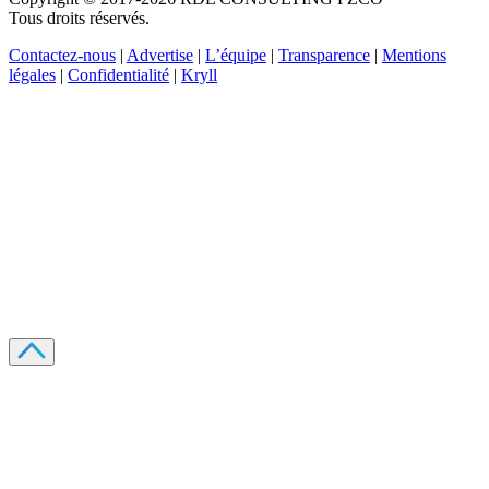
Tous droits réservés.
Contactez-nous
|
Advertise
|
L’équipe
|
Transparence
|
Mentions
légales
|
Confidentialité
|
Kryll
Recevez votre guide PDF complet de 39 pages
Comment débuter dans les cryptos en 2026
Recevoir
Oui, j'accepte de recevoir des emails selon votre
politique de confidentialité
.