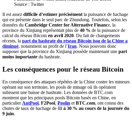
Source : Twitter
Il est assez
difficile d’estimer précisément
la puissance de hachage
qui est présente dans le seul parc de Zhundong. Toutefois, selon les
données du
Cambridge Center for Alternative Financ
e, la
province du Xinjiang représentait plus de
40 %
de la puissance de
calcul du réseau Bitcoin
en avril 2020
. Du fait de changements
récents, la
part du hashrate du réseau Bitcoin issu de la Chine a
diminué
, notamment au profit de l’
Iran
. Nous pouvons donc
supposer que la province du Xinjiang possède maintenant une
part
moins importante
du hashrate.
Les conséquences pour le réseau Bitcoin
En conséquence des attaques répétées de la Chine contre les mineurs
opérant sur son territoire, les pools de minage où ils opéraient
subissent une baisse de hashrate. Les données de BTC.com
montrent que les principaux pools Bitcoin basés en Chine, en
particulier
AntPool
,
F2Pool
,
Poolin
et
BTC.com
, ont connu des
chutes de taux de hachage de
11 à 30 % au cours de la journée du
9 juin
.