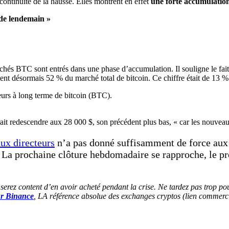
ontinuité de la hausse. Elles montrent en effet
une forte accumulation 
s de lendemain »
s BTC sont entrés dans une phase d’accumulation. Il souligne le fait
ent désormais 52 % du marché total de bitcoin. Ce chiffre était de 13 % 
ait redescendre aux 28 000 $, son précédent plus bas, « car les nouvea
ux directeurs
n’a pas donné suffisamment de force aux 
. La prochaine clôture hebdomadaire se rapproche, le pr
 serez content d’en avoir acheté pendant la crise. Ne tardez pas trop po
ur Binance
, LA référence absolue des exchanges cryptos (lien commerci