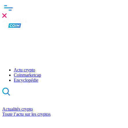
Actu crypto
Coinmarketcap
Encyclopédie
Actualités crypto
Toute l’actu sur les cryptos