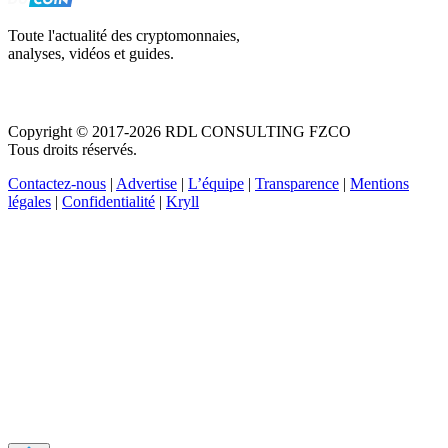
Toute l'actualité des cryptomonnaies,
analyses, vidéos et guides.
Copyright © 2017-2026 RDL CONSULTING FZCO
Tous droits réservés.
Contactez-nous
|
Advertise
|
L’équipe
|
Transparence
|
Mentions
légales
|
Confidentialité
|
Kryll
Recevez votre guide PDF complet de 39 pages
Comment débuter dans les cryptos en 2026
Recevoir
Oui, j'accepte de recevoir des emails selon votre
politique de confidentialité
.