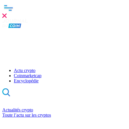
Actu crypto
Coinmarketcap
Encyclopédie
Actualités crypto
Toute l’actu sur les cryptos