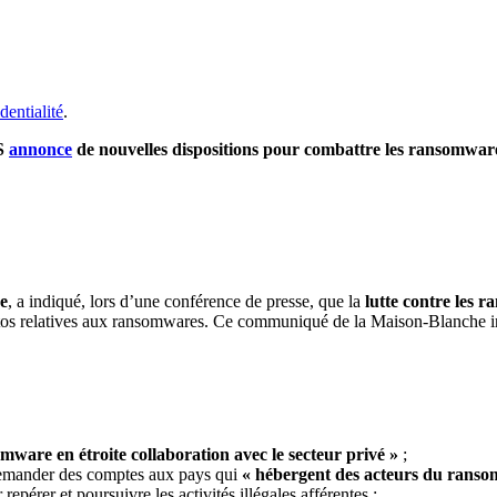
dentialité
.
US
annonce
de nouvelles dispositions pour combattre les ransomwares
e
, a indiqué, lors d’une conférence de presse, que la
lutte contre les
yptos relatives aux ransomwares. Ce communiqué de la Maison-Blanche in
omware en étroite collaboration avec le secteur privé »
;
emander des comptes aux pays qui
« hébergent des acteurs du rans
 repérer et poursuivre les activités illégales afférentes ;