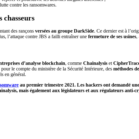
utte contre les ransomwares.
s chasseurs
ntant des rançons
versées au groupe DarkSide
. Ce dernier est à l’ori
us, l’attaque contre JBS a failli entraîner une
fermeture de ses usines
,
ntreprises d’analyse blockchain
, comme
Chainalysis
et
CipherTrac
 pour le compte du ministère de la Sécurité Intérieure, des
méthodes d
ls en général.
ansomware
au premier trimestre 2021. Les hackers ont demandé une ra
alysis, mais également aux législateurs et aux régulateurs anti-c