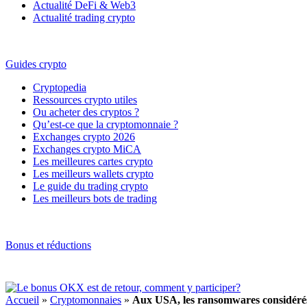
Actualité DeFi & Web3
Actualité trading crypto
Guides crypto
Cryptopedia
Ressources crypto utiles
Ou acheter des cryptos ?
Qu’est-ce que la cryptomonnaie ?
Exchanges crypto 2026
Exchanges crypto MiCA
Les meilleures cartes crypto
Les meilleurs wallets crypto
Le guide du trading crypto
Les meilleurs bots de trading
Bonus et réductions
Accueil
»
Cryptomonnaies
»
Aux USA, les ransomwares considérés 