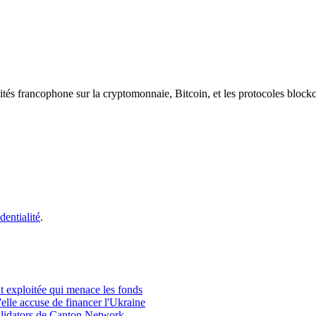
ités francophone sur la cryptomonnaie, Bitcoin, et les protocoles block
dentialité
.
nt exploitée qui menace les fonds
elle accuse de financer l'Ukraine
Validators de Canton Network