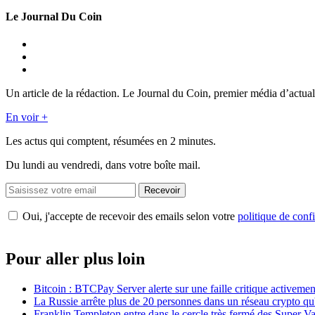
Le Journal Du Coin
Un article de la rédaction. Le Journal du Coin, premier média d’actual
En voir +
Les actus qui comptent, résumées
en 2 minutes.
Du lundi au vendredi, dans votre boîte mail.
Recevoir
Oui, j'accepte de recevoir des emails selon votre
politique de confi
Pour aller plus loin
Bitcoin : BTCPay Server alerte sur une faille critique activeme
La Russie arrête plus de 20 personnes dans un réseau crypto qu'
Franklin Templeton entre dans le cercle très fermé des Super 