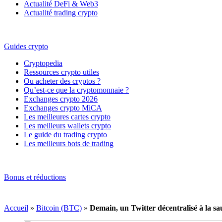
Actualité DeFi & Web3
Actualité trading crypto
Guides crypto
Cryptopedia
Ressources crypto utiles
Ou acheter des cryptos ?
Qu’est-ce que la cryptomonnaie ?
Exchanges crypto 2026
Exchanges crypto MiCA
Les meilleures cartes crypto
Les meilleurs wallets crypto
Le guide du trading crypto
Les meilleurs bots de trading
Bonus et réductions
Accueil
»
Bitcoin (BTC)
»
Demain, un Twitter décentralisé à la sa