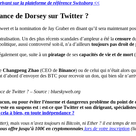
crivant sur la plateforme de référence Swissborg <<
sance de Dorsey sur Twitter ?
tweet et la nomination de Jay Graber en disant qu’il sera maintenant po
ntralisation. Un des plus récents scandales d’ampleur a été la
censure
du
tique, aussi controversé soit-il, n’a d’ailleurs
toujours pas droit de
également que, suite à un
piratage
de ses
capacités de vie et de mort
(
de
Changpeng Zhao
(CEO de
Binance
) ou de celui qui n’était alors q
sant d’abord d’envoyer des BTC pour recevoir un don, qui bien sûr n’arriv
nce de Twitter ? – Source : blueskyweb.org
hacun, ou pour éviter l’énorme et dangereux problème du point de dé
e en suspens est : est-ce que Twitter et son dirigeant, spécialistes
cela à bien, en toute indépendance ?
tter), mais vous n’avez toujours ni Bitcoin, ni Ether ? il est temps de 
ous offre jusqu’à 100€ en cryptomonnaies
lors de votre inscription
(li