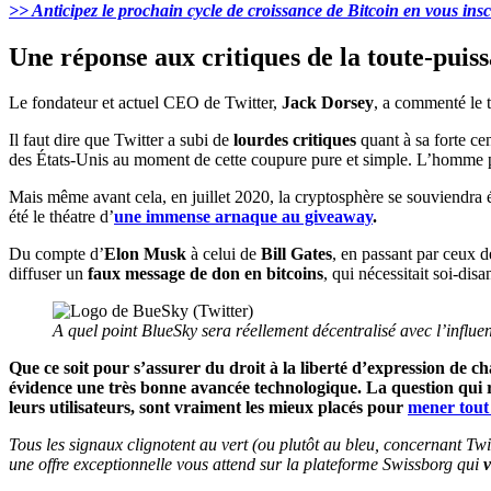
>> Anticipez le prochain cycle de croissance de Bitcoin en vous ins
Une réponse aux critiques de la toute-puis
Le fondateur et actuel CEO de Twitter,
Jack Dorsey
, a commenté le 
Il faut dire que Twitter a subi de
lourdes critiques
quant à sa forte ce
des États-Unis au moment de cette coupure pure et simple. L’homme poli
Mais même avant cela, en juillet 2020, la cryptosphère se souviendra 
été le théatre d’
une immense arnaque au giveaway
.
Du compte d’
Elon Musk
à celui de
Bill Gates
, en passant par ceux 
diffuser un
faux message de don en bitcoins
, qui nécessitait soi-di
A quel point BlueSky sera réellement décentralisé avec l’influe
Que ce soit pour s’assurer du droit à la liberté d’expression de c
évidence une très bonne avancée technologique. La question qui rest
leurs utilisateurs, sont vraiment les mieux placés pour
mener tout 
Tous les signaux clignotent au vert (ou plutôt au bleu, concernant Twi
une offre exceptionnelle vous attend sur la plateforme Swissborg qui
v