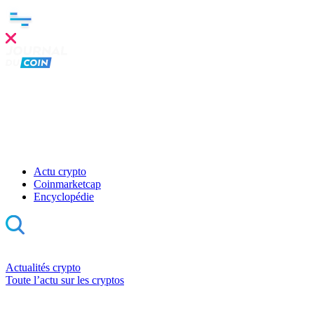
Actu crypto
Coinmarketcap
Encyclopédie
Actualités crypto
Toute l’actu sur les cryptos