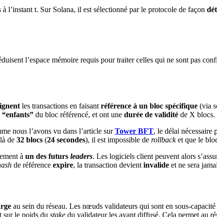
à l’instant t. Sur Solana, il est sélectionné par le protocole de façon
dét
éduisent l’espace mémoire requis pour traiter celles qui ne sont pas conf
ignent
les transactions en faisant
référence à un bloc spécifique
(via 
s “enfants”
du bloc référencé, et ont une
durée de validité
de X blocs.
mme nous l’avons vu dans l’article sur
Tower BFT
, le délai nécessaire 
elà de
32 blocs
(
24 secondes
), il est impossible de
rollback
et que le blo
ctement à
un des futurs
leaders
. Les logiciels client peuvent alors s’ass
hash
de référence
expire
, la transaction devient
invalide
et ne sera jama
arge
au sein du réseau. Les nœuds validateurs qui sont en sous-capacité
nt sur le poids du
stake
du validateur les ayant diffusé. Cela permet au ré