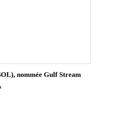
a (SOL), nommée Gulf Stream
m