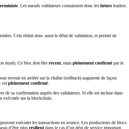
erministe
. Les nœuds validateurs connaissent donc les
futurs
leaders
irmées. Cela réduit donc aussi le délai de validation, et permet de
son
hash
). Ce bloc doit être
récent
, mais
pleinement confirmé
par le
pour revenir en arrière sur la chaîne (
rollback
) augmente de façon
c est
pleinement confirmé
.
urer de sa confirmation auprès des validateurs. Si elle est incluse dans
is exécutée sur la blockchain.
 peuvent exécuter les transactions en avance. Les producteurs de blocs
seau d’être plus
résilient
dans le cas d’un déni de service important.