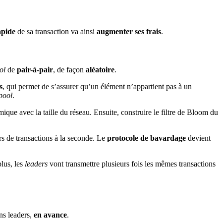
apide
de sa transaction va ainsi
augmenter ses frais
.
ol
de
pair-à-pair
, de façon
aléatoire
.
s
, qui permet de s’assurer qu’un élément n’appartient pas à un
ool
.
que avec la taille du réseau. Ensuite, construire le filtre de Bloom du
ers de transactions à la seconde. Le
protocole de bavardage
devient
plus, les
leaders
vont transmettre plusieurs fois les mêmes transactions
ins leaders,
en avance
.