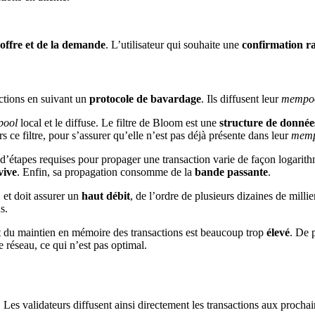
l’offre et de la demande
. L’utilisateur qui souhaite une
confirmation r
ctions en suivant un
protocole de bavardage
. Ils diffusent leur
mempo
ool
local et le diffuse. Le filtre de Bloom est une
structure de donnée
s ce filtre, pour s’assurer qu’elle n’est pas déjà présente dans leur
memp
’étapes requises pour propager une transaction varie de façon logarithmi
vive
. Enfin, sa propagation consomme de la
bande passante
.
t doit assurer un
haut débit
, de l’ordre de plusieurs dizaines de milli
s.
r et du maintien en mémoire des transactions est beaucoup trop
élevé
. De 
e réseau, ce qui n’est pas optimal.
. Les validateurs diffusent ainsi directement les transactions aux procha