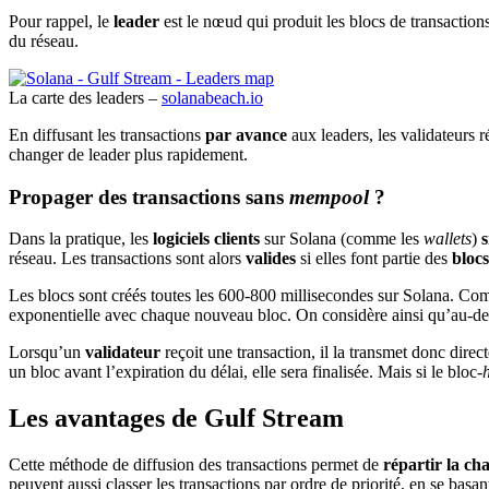
Pour rappel, le
leader
est le nœud qui produit les blocs de transactions 
du réseau.
La carte des leaders –
solanabeach.io
En diffusant les transactions
par avance
aux leaders, les validateurs r
changer de leader plus rapidement.
Propager des transactions sans
mempool
?
Dans la pratique, les
logiciels clients
sur Solana (comme les
wallets
)
s
réseau. Les transactions sont alors
valides
si elles font partie des
bloc
Les blocs sont créés toutes les 600-800 millisecondes sur Solana. Co
exponentielle avec chaque nouveau bloc. On considère ainsi qu’au-d
Lorsqu’un
validateur
reçoit une transaction, il la transmet donc dire
un bloc avant l’expiration du délai, elle sera finalisée. Mais si le bloc-
Les avantages de Gulf Stream
Cette méthode de diffusion des transactions permet de
répartir la ch
peuvent aussi classer les transactions par ordre de priorité, en se basa