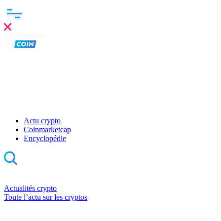
Actu crypto
Coinmarketcap
Encyclopédie
Actualités crypto
Toute l’actu sur les cryptos