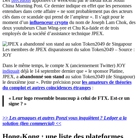
Des
précisions
apportées ce week-end par le média local South
China Morning Post. Ce dernier indique en effet que les personnes
entendues dans cette affaire « ne sont probablement pas des acteurs
clés dans ce scandale qui prend de l’ampleur ». Il s’agit pour le
moment d’un
influenceur crypto
du nom de Joseph Lam Chok, des
deux youtubeurs Chan Wing-yee et Chu Ka-faide et de trois
employés de la société d’assistance technique JPEX.
Les membres de JPEX disparaissent du salon Token2049 – Source :
JOY
Dans le même temps, le compte X (anciennement Twitter) JOY
indiquait
déjà le 14 septembre dernier que « le sponsor Platine,
JPEX, a
abandonné son stand
au salon Token2049 (de Singapour)
le deuxième jour ». Petite précision pour
les amateurs de théories
du complot et autres coïncidences étranges
:
« Leur logo ressemble beaucoup à celui de FTX. Est-ce un
signe ? »
>> Les arnaques et autres Ponzi vous inquiètent ? Ledger a la
solution (lien commercial) <<
Hong-Kong : une liste des plateformes