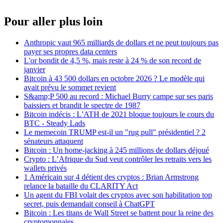
Pour aller plus loin
Anthropic vaut 965 milliards de dollars et ne peut toujours pas
payer ses propres data centers
L'or bondit de 4,5 %, mais reste à 24 % de son record de
janvier
Bitcoin à 43 500 dollars en octobre 2026 ? Le modèle qui
avait prévu le sommet revient
S&amp;P 500 au record : Michael Burry campe sur ses paris
baissiers et brandit le spectre de 1987
Bitcoin indécis : L’ATH de 2021 bloque toujours le cours du
BTC - Steady Lads
Le memecoin TRUMP est-il un "rug pull" présidentiel ? 2
sénateurs attaquent
Bitcoin : Un home-jacking à 245 millions de dollars déjoué
Crypto : L’Afrique du Sud veut contrôler les retraits vers les
wallets privés
1 Américain sur 4 détient des cryptos : Brian Armstrong
relance la bataille du CLARITY Act
Un agent du FBI volait des cryptos avec son habilitation top
secret, puis demandait conseil à ChatGPT
Bitcoin : Les titans de Wall Street se battent pour la reine des
cryptomonnaies