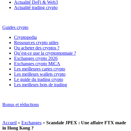
Actualité DeFi & Web3
Actualité trading crypto
Guides crypto
Cryptopedia
Ressources crypto utiles
Ou acheter des cryptos ?
Qu’est-ce que la cryptomonnaie ?
Exchanges crypto 2026
Exchanges crypto MiCA
Les meilleures cartes crypto
Les meilleurs wallets crypto
Le guide du trading crypto
Les meilleurs bots de trading
Bonus et réductions
Accueil
»
Exchanges
»
Scandale JPEX : Une affaire FTX made
in Hong Kong ?