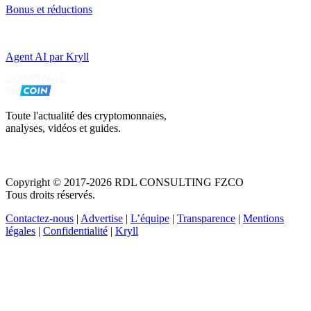
Bonus et réductions
Agent AI par Kryll
Toute l'actualité des cryptomonnaies,
analyses, vidéos et guides.
Copyright © 2017-2026 RDL CONSULTING FZCO
Tous droits réservés.
Contactez-nous
|
Advertise
|
L’équipe
|
Transparence
|
Mentions
légales
|
Confidentialité
|
Kryll
Recevez votre guide PDF complet de 39 pages
Comment débuter dans les cryptos en 2026