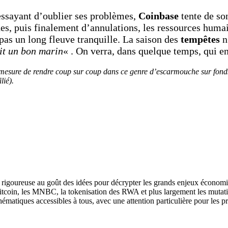
essayant d’oublier ses problèmes,
Coinbase
tente de son
, puis finalement d’annulations, les ressources humai
 pas un long fleuve tranquille. La saison des
tempêtes
n
it un bon
marin
« . On verra, dans quelque temps, qui en
en mesure de rendre coup sur coup dans ce genre d’escarmouche sur fonds
ilié).
se rigoureuse au goût des idées pour décrypter les grands enjeux économi
Bitcoin, les MNBC, la tokenisation des RWA et plus largement les mutat
hématiques accessibles à tous, avec une attention particulière pour les p