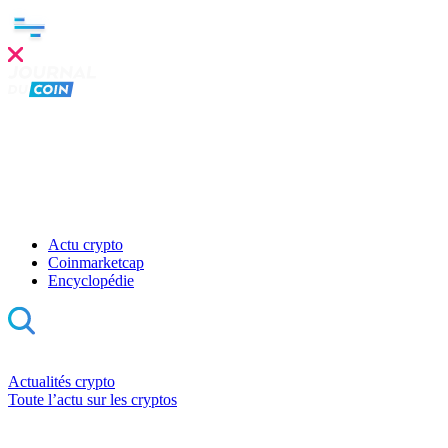
Actu crypto
Coinmarketcap
Encyclopédie
Actualités crypto
Toute l’actu sur les cryptos