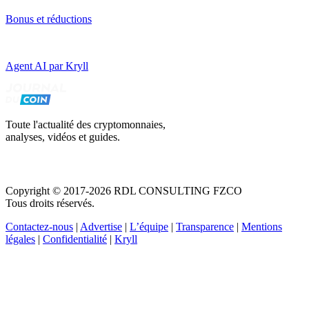
Bonus et réductions
Agent AI par Kryll
Toute l'actualité des cryptomonnaies,
analyses, vidéos et guides.
Copyright © 2017-2026 RDL CONSULTING FZCO
Tous droits réservés.
Contactez-nous
|
Advertise
|
L’équipe
|
Transparence
|
Mentions
légales
|
Confidentialité
|
Kryll
Recevez votre guide PDF complet de 39 pages
Comment débuter dans les cryptos en 2026