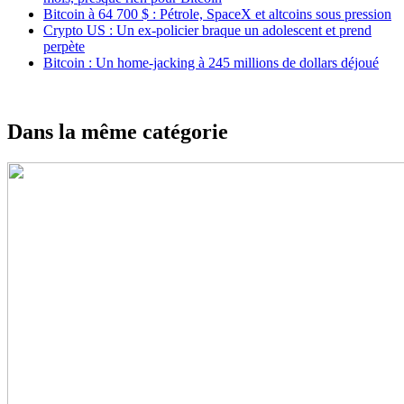
Bitcoin à 64 700 $ : Pétrole, SpaceX et altcoins sous pression
Crypto US : Un ex-policier braque un adolescent et prend
perpète
Bitcoin : Un home-jacking à 245 millions de dollars déjoué
Dans la même catégorie