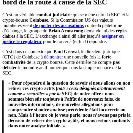
bord de la route à cause de la SEC
C’est un véritable
combat judiciaire
qui se mène entre la
SEC
et la
crypto-bourse
Coinbase
. Si la Commission US des valeurs
mobilières vient
de porter des accusations
contre la plateforme
d’échange, le groupe de
Brian Armstrong
demande lui des
règles
claires
à la SEC. L’exchange a ainsi dû aller jusqu’à
assigner en
justice le régulateur
pour le forcer à (enfin !) répondre.
C’est dans ce contexte que
Paul Grewal
, le directeur juridique
(CTO) de Coinbase à
démontrer
une nouvelle fois la
forte
combativité
de la crypto-bourse. Cette dernière ne compte
pas
délister
le moindre actif numérique sous la simple menace de la
SEC.
« Pour répondre à la question de savoir si nous allons ou non
retirer ces crypto-actifs [
ndlr : ceux désignés arbitrairement
comme « securities » par la SEC
] de notre offre : nous
sommes bien sûr toujours à l’affût de nouveaux faits, de
nouvelles informations, de nouvelles allégations pour
comprendre si notre analyse précédente était incorrecte ou
non. Mais à l’heure où je vous parle, nous n’avons pas pris la
décision de retirer des crypto-actifs, et nous restons confiants
dans notre analyse initiale. »