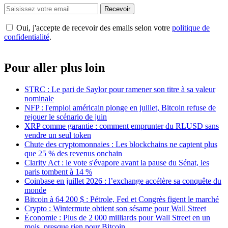
Recevoir
Oui, j'accepte de recevoir des emails selon votre
politique de
confidentialité
.
Pour aller plus loin
STRC : Le pari de Saylor pour ramener son titre à sa valeur
nominale
NFP : l'emploi américain plonge en juillet, Bitcoin refuse de
rejouer le scénario de juin
XRP comme garantie : comment emprunter du RLUSD sans
vendre un seul token
Chute des cryptomonnaies : Les blockchains ne captent plus
que 25 % des revenus onchain
Clarity Act : le vote s'évapore avant la pause du Sénat, les
paris tombent à 14 %
Coinbase en juillet 2026 : l’exchange accélère sa conquête du
monde
Bitcoin à 64 200 $ : Pétrole, Fed et Congrès figent le marché
Crypto : Wintermute obtient son sésame pour Wall Street
Économie : Plus de 2 000 milliards pour Wall Street en un
mois, presque rien pour Bitcoin