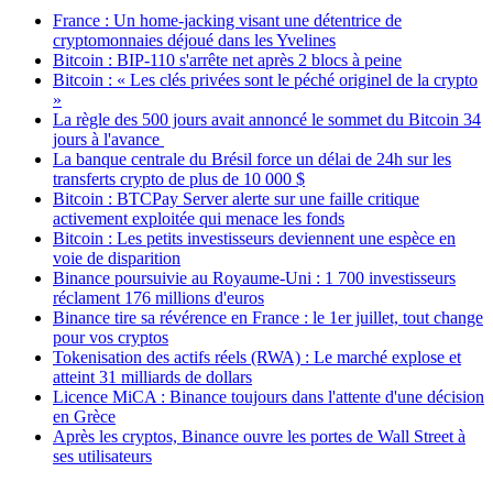
France : Un home-jacking visant une détentrice de
cryptomonnaies déjoué dans les Yvelines
Bitcoin : BIP-110 s'arrête net après 2 blocs à peine
Bitcoin : « Les clés privées sont le péché originel de la crypto
»
La règle des 500 jours avait annoncé le sommet du Bitcoin 34
jours à l'avance
La banque centrale du Brésil force un délai de 24h sur les
transferts crypto de plus de 10 000 $
Bitcoin : BTCPay Server alerte sur une faille critique
activement exploitée qui menace les fonds
Bitcoin : Les petits investisseurs deviennent une espèce en
voie de disparition
Binance poursuivie au Royaume-Uni : 1 700 investisseurs
réclament 176 millions d'euros
Binance tire sa révérence en France : le 1er juillet, tout change
pour vos cryptos
Tokenisation des actifs réels (RWA) : Le marché explose et
atteint 31 milliards de dollars
Licence MiCA : Binance toujours dans l'attente d'une décision
en Grèce
Après les cryptos, Binance ouvre les portes de Wall Street à
ses utilisateurs