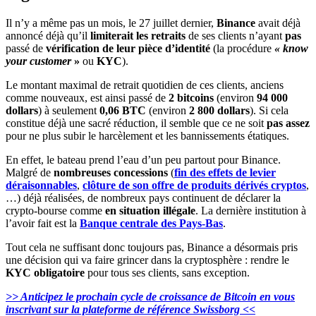
Il n’y a même pas un mois, le 27 juillet dernier,
Binance
avait déjà
annoncé déjà qu’il
limiterait les retraits
de ses clients n’ayant
pas
passé de
vérification de leur pièce d’identité
(la procédure
« know
your customer
»
ou
KYC
).
Le montant maximal de retrait quotidien de ces clients, anciens
comme nouveaux, est ainsi passé de
2 bitcoins
(environ
94 000
dollars
) à seulement
0,06 BTC
(environ
2 800 dollars
). Si cela
constitue déjà une sacré réduction, il semble que ce ne soit
pas assez
pour ne plus subir le harcèlement et les bannissements étatiques.
En effet, le bateau prend l’eau d’un peu partout pour Binance.
Malgré de
nombreuses concessions
(
fin des effets de levier
déraisonnables
,
clôture de son offre de produits dérivés cryptos
,
…) déjà réalisées, de nombreux pays continuent de déclarer la
crypto-bourse comme
en situation illégale
. La dernière institution à
l’avoir fait est la
Banque centrale des Pays-Bas
.
Tout cela ne suffisant donc toujours pas, Binance a désormais pris
une décision qui va faire grincer dans la cryptosphère : rendre le
KYC obligatoire
pour tous ses clients, sans exception.
>> Anticipez le prochain cycle de croissance de Bitcoin en vous
inscrivant sur la plateforme de référence Swissborg <<