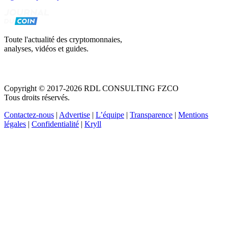
Toute l'actualité des cryptomonnaies,
analyses, vidéos et guides.
Copyright © 2017-2026 RDL CONSULTING FZCO
Tous droits réservés.
Contactez-nous
|
Advertise
|
L’équipe
|
Transparence
|
Mentions
légales
|
Confidentialité
|
Kryll
Recevez votre guide PDF complet de 39 pages
Comment débuter dans les cryptos en 2026
Recevoir
Oui, j'accepte de recevoir des emails selon votre
politique de confidentialité
.