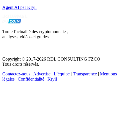
Agent AI par Kryll
Toute l'actualité des cryptomonnaies,
analyses, vidéos et guides.
Copyright © 2017-2026 RDL CONSULTING FZCO
Tous droits réservés.
Contactez-nous
|
Advertise
|
L’équipe
|
Transparence
|
Mentions
légales
|
Confidentialité
|
Kryll
Recevez votre guide PDF complet de 39 pages
Comment débuter dans les cryptos en 2026
Recevoir
Oui, j'accepte de recevoir des emails selon votre
politique de confidentialité
.