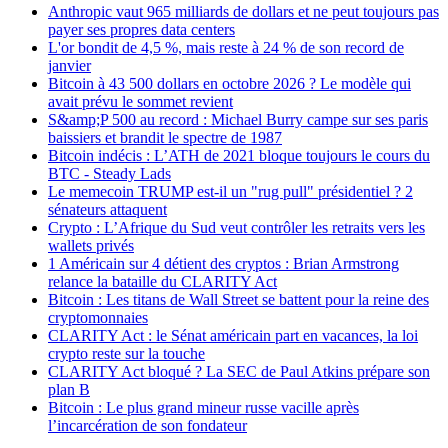
Anthropic vaut 965 milliards de dollars et ne peut toujours pas
payer ses propres data centers
L'or bondit de 4,5 %, mais reste à 24 % de son record de
janvier
Bitcoin à 43 500 dollars en octobre 2026 ? Le modèle qui
avait prévu le sommet revient
S&amp;P 500 au record : Michael Burry campe sur ses paris
baissiers et brandit le spectre de 1987
Bitcoin indécis : L’ATH de 2021 bloque toujours le cours du
BTC - Steady Lads
Le memecoin TRUMP est-il un "rug pull" présidentiel ? 2
sénateurs attaquent
Crypto : L’Afrique du Sud veut contrôler les retraits vers les
wallets privés
1 Américain sur 4 détient des cryptos : Brian Armstrong
relance la bataille du CLARITY Act
Bitcoin : Les titans de Wall Street se battent pour la reine des
cryptomonnaies
CLARITY Act : le Sénat américain part en vacances, la loi
crypto reste sur la touche
CLARITY Act bloqué ? La SEC de Paul Atkins prépare son
plan B
Bitcoin : Le plus grand mineur russe vacille après
l’incarcération de son fondateur