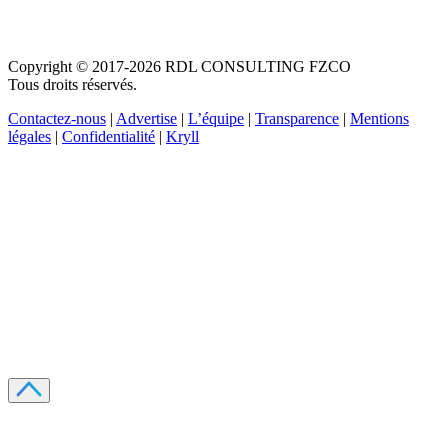
Copyright © 2017-2026 RDL CONSULTING FZCO
Tous droits réservés.
Contactez-nous
|
Advertise
|
L’équipe
|
Transparence
|
Mentions
légales
|
Confidentialité
|
Kryll
Recevez votre guide PDF complet de 39 pages
Comment débuter dans les cryptos en 2026
Recevoir
Oui, j'accepte de recevoir des emails selon votre
politique de confidentialité
.