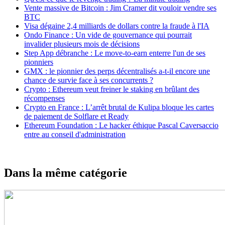
Vente massive de Bitcoin : Jim Cramer dit vouloir vendre ses
BTC
Visa dégaine 2,4 milliards de dollars contre la fraude à l'IA
Ondo Finance : Un vide de gouvernance qui pourrait
invalider plusieurs mois de décisions
Step App débranche : Le move-to-earn enterre l'un de ses
pionniers
GMX : le pionnier des perps décentralisés a-t-il encore une
chance de survie face à ses concurrents ?
Crypto : Ethereum veut freiner le staking en brûlant des
récompenses
Crypto en France : L’arrêt brutal de Kulipa bloque les cartes
de paiement de Solflare et Ready
Ethereum Foundation : Le hacker éthique Pascal Caversaccio
entre au conseil d'administration
Dans la même catégorie