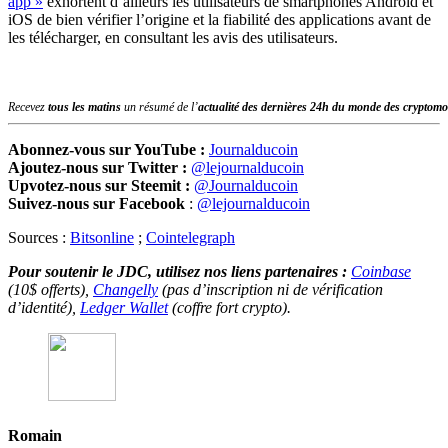
app »
exhortent d’ailleurs les utilisateurs de smartphones Android et
iOS de bien vérifier l’origine et la fiabilité des applications avant de
les télécharger, en consultant les avis des utilisateurs.
Recevez
tous les matins
un résumé de l’
actualité des dernières 24h du monde des
cryptomo
Abonnez-vous sur YouTube :
Journalducoin
Ajoutez-nous sur Twitter :
@lejournalducoin
Upvotez-nous sur Steemit :
@Journalducoin
Suivez-nous sur Facebook
:
@lejournalducoin
Sources :
Bitsonline
;
Cointelegraph
Pour soutenir le JDC, utilisez nos liens partenaires :
Coinbase
(10$ offerts),
Changelly
(pas d’inscription ni de vérification
d’identité),
Ledger Wallet
(coffre fort crypto).
Romain