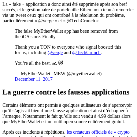
La « fake » application a donc ainsi été supprimée après son bref
succès, et le gestionnaire de portefeuille Ethereum a tenu à remercier
via un tweet ceux qui ont contribué à la résolution du problème,
particulièrement « @verge » et « @TechCrunch ».
The false MyEtherWallet app has been removed from
the iOS store. Finally.
Thank you a TON to everyone who signal boosted this
for us, including
@verge
and
@TechCrunch
.
You’re all the best. 🙏 😻
— MyEtherWallet | MEW (@myetherwallet)
December 11, 2017
La guerre contre les fausses applications
Certains éléments ont permis à quelques utilisateurs de s’apercevoir
qu’il s’agissait bien d’une fausse application et ainsi d’échapper à
l’arnaque. Notamment le fait qu’elle soit vendu à 4,99 dollars alors
que MyEtherWallet est un outil open source entièrement gratuit.
Après ces incidents à répétitions,
les créateurs officiels de « crypto