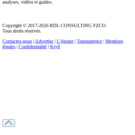
analyses, vidéos et guides.
Copyright © 2017-2026 RDL CONSULTING FZCO
Tous droits réservés.
Contactez-nous
|
Advertise
|
L’équipe
|
Transparence
|
Mentions
légales
|
Confidentialité
|
Kryll
Recevez votre guide PDF complet de 39 pages
Comment débuter dans les cryptos en 2026
Recevoir
Oui, j'accepte de recevoir des emails selon votre
politique de confidentialité
.