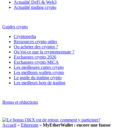
Actualité DeFi & Web3
Actualité trading crypto
Guides crypto
Cryptopedia
Ressources crypto utiles
Ou acheter des cryptos ?
Qu’est-ce que la cryptomonnaie ?
Exchanges crypto 2026
Exchanges crypto MiCA
Les meilleures cartes crypto
Les meilleurs wallets crypto
Le guide du trading crypto
Les meilleurs bots de trading
Bonus et réductions
Accueil
»
Ethereum
»
MyEtherWallet : encore une fausse