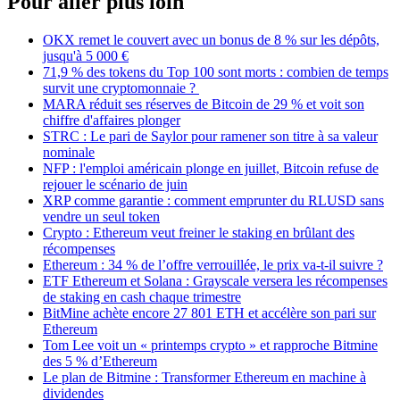
Pour aller plus loin
OKX remet le couvert avec un bonus de 8 % sur les dépôts,
jusqu'à 5 000 €
71,9 % des tokens du Top 100 sont morts : combien de temps
survit une cryptomonnaie ?
MARA réduit ses réserves de Bitcoin de 29 % et voit son
chiffre d'affaires plonger
STRC : Le pari de Saylor pour ramener son titre à sa valeur
nominale
NFP : l'emploi américain plonge en juillet, Bitcoin refuse de
rejouer le scénario de juin
XRP comme garantie : comment emprunter du RLUSD sans
vendre un seul token
Crypto : Ethereum veut freiner le staking en brûlant des
récompenses
Ethereum : 34 % de l’offre verrouillée, le prix va-t-il suivre ?
ETF Ethereum et Solana : Grayscale versera les récompenses
de staking en cash chaque trimestre
BitMine achète encore 27 801 ETH et accélère son pari sur
Ethereum
Tom Lee voit un « printemps crypto » et rapproche Bitmine
des 5 % d’Ethereum
Le plan de Bitmine : Transformer Ethereum en machine à
dividendes