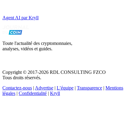
Agent AI par Kryll
Toute l'actualité des cryptomonnaies,
analyses, vidéos et guides.
Copyright © 2017-2026 RDL CONSULTING FZCO
Tous droits réservés.
Contactez-nous
|
Advertise
|
L’équipe
|
Transparence
|
Mentions
légales
|
Confidentialité
|
Kryll
Recevez votre guide PDF complet de 39 pages
Comment débuter dans les cryptos en 2026
Recevoir