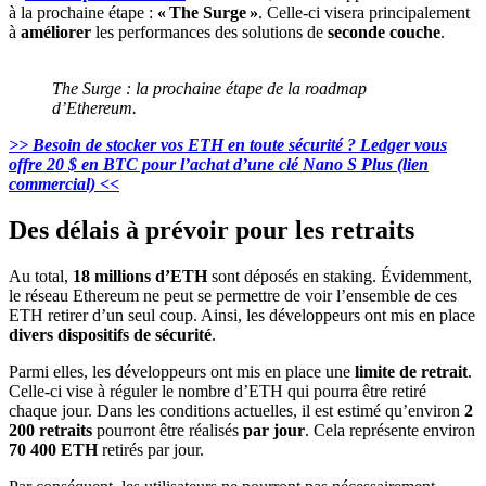
à la prochaine étape :
« The Surge »
. Celle-ci visera principalement
à
améliorer
les performances des solutions de
seconde couche
.
The Surge : la prochaine étape de la roadmap
d’Ethereum.
>> Besoin de stocker vos ETH en toute sécurité ? Ledger vous
offre 20 $ en BTC pour l’achat d’une clé Nano S Plus (lien
commercial) <<
Des délais à prévoir pour les retraits
Au total,
18 millions d’ETH
sont déposés en staking. Évidemment,
le réseau Ethereum ne peut se permettre de voir l’ensemble de ces
ETH retirer d’un seul coup. Ainsi, les développeurs ont mis en place
divers dispositifs de sécurité
.
Parmi elles, les développeurs ont mis en place une
limite de retrait
.
Celle-ci vise à réguler le nombre d’ETH qui pourra être retiré
chaque jour. Dans les conditions actuelles, il est estimé qu’environ
2
200 retraits
pourront être réalisés
par jour
. Cela représente environ
70 400 ETH
retirés par jour.