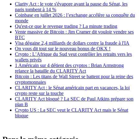
Clarity Act : le vote s'évapore avant la pause du Sénat, les
paris tombent à 14 %
Coinbase en juillet 2026 : l’exchange accélère sa conquête du
monde
Qu'est-ce que le revenge trading ? La minute trading
Vente massive de Bitcoin : Jim Cramer dit vouloir vendre ses
BTC
Visa dégaine 2,4 milliards de dollars contre la fraude à l'IA
On vous dit tout sur le nouveau bonus de OKX !
Crypto : L’Afrique du Sud veut contrôler les retraits vers les
wallets privés
1 Américain sur 4 détient des cryptos : Brian Armstrong
relance la bataille du CLARITY Act
Bitcoin : Les titans de Wall Street se battent pour la reine des
cryptomonnaies
CLARITY Act : le Sénat américain part en vacances, la loi
crypto reste sur la touche
CLARITY Act bloqué ? La SEC de Paul Atkins prépare son
plan B
Crypto US : La SEC veut le CLARITY Act mais le Sénat
bloque