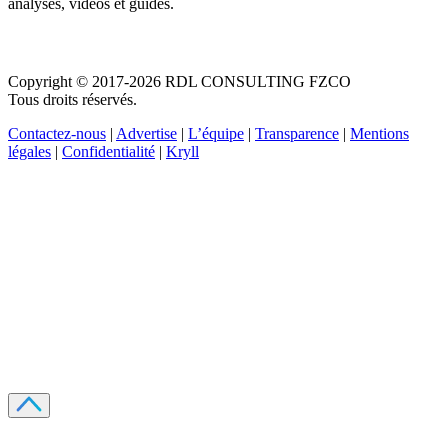
analyses, vidéos et guides.
Copyright © 2017-2026 RDL CONSULTING FZCO
Tous droits réservés.
Contactez-nous
|
Advertise
|
L’équipe
|
Transparence
|
Mentions
légales
|
Confidentialité
|
Kryll
Recevez votre guide PDF complet de 39 pages
Comment débuter dans les cryptos en 2026
Recevoir
Oui, j'accepte de recevoir des emails selon votre
politique de confidentialité
.