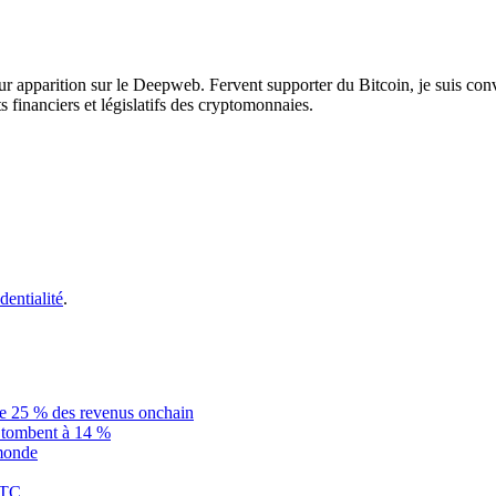
leur apparition sur le Deepweb. Fervent supporter du Bitcoin, je suis c
s financiers et législatifs des cryptomonnaies.
dentialité
.
ue 25 % des revenus onchain
is tombent à 14 %
 monde
BTC