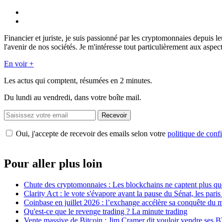
Financier et juriste, je suis passionné par les cryptomonnaies depuis 
l'avenir de nos sociétés. Je m'intéresse tout particulièrement aux aspect
En voir +
Les actus qui comptent, résumées
en 2 minutes.
Du lundi au vendredi, dans votre boîte mail.
Recevoir
Oui, j'accepte de recevoir des emails selon votre
politique de confi
Pour aller plus loin
Chute des cryptomonnaies : Les blockchains ne captent plus q
Clarity Act : le vote s'évapore avant la pause du Sénat, les par
Coinbase en juillet 2026 : l’exchange accélère sa conquête du
Qu'est-ce que le revenge trading ? La minute trading
Vente massive de Bitcoin : Jim Cramer dit vouloir vendre ses 