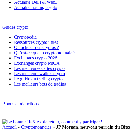
Actualité DeFi & Web3
Actualité trading crypto
Guides crypto
Cryptopedia
Ressources crypto utiles
Ou acheter des cryptos ?
Qu’est-ce que la cryptomonnaie ?
Exchanges crypto 2026
Exchanges crypto MiCA
Les meilleures cartes crypto
Les meilleurs wallets crypto
Le guide du trading crypto
Les meilleurs bots de trading
Bonus et réductions
Accueil
»
Cryptomonnaies
»
JP Morgan, nouveau parrain du Bitcoin,