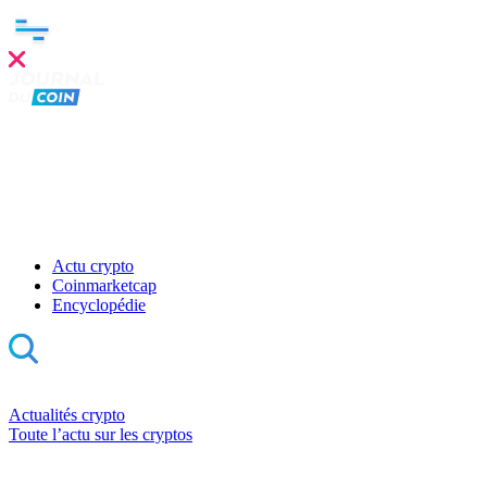
Actu crypto
Coinmarketcap
Encyclopédie
Actualités crypto
Toute l’actu sur les cryptos