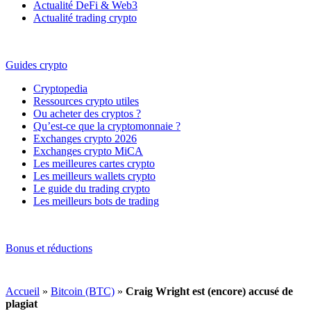
Actualité DeFi & Web3
Actualité trading crypto
Guides crypto
Cryptopedia
Ressources crypto utiles
Ou acheter des cryptos ?
Qu’est-ce que la cryptomonnaie ?
Exchanges crypto 2026
Exchanges crypto MiCA
Les meilleures cartes crypto
Les meilleurs wallets crypto
Le guide du trading crypto
Les meilleurs bots de trading
Bonus et réductions
Accueil
»
Bitcoin (BTC)
»
Craig Wright est (encore) accusé de
plagiat