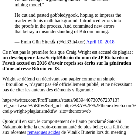
mining model."
He cut and pasted gobbledygook, hoping to impress the
reader with his math background. Introduced errors into
the proofs in the process. And committed new errors
that betray a misunderstanding of Bitcoin mining.
— Emin Gün Sirer🔺 (@el33th4xor)
April 10, 2018
Ce n’est pas la première fois que Craig Wright est accusé de plagiat :
un développeur JavaScript/Bitcoin du nom de JP Richardson
l’avait accusé en 2016 d’avoir repris ses écrits sur la génération
d’une adresse Bitcoin en JS
.
Wright se défend en décrivant son papier comme un simple
« brouillon », n’ayant pas été officiellement publié, et ne nécessitant
pas de citer les auteurs des éléments y figurant :
https://twitter.com/ProfFaustus/status/983944073076723713?
ref_src=twsrc%5Etfw&ref_url=https%3A%2F%2Fthenextweb.com
craig-wright-plagiarism&tfw_site=thenextweb
Quoiqu’il en soit, le comportement de l’auto-proclamé Satoshi
Nakamoto irrite la crypto-communauté de plus belle; cela fait écho
aux récentes
remarques acides
de Vitalik Buterin lors du meeting