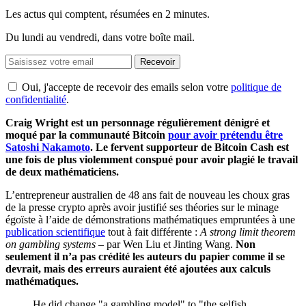
Les actus qui comptent, résumées
en 2 minutes.
Du lundi au vendredi, dans votre boîte mail.
Recevoir
Oui, j'accepte de recevoir des emails selon votre
politique de
confidentialité
.
Craig Wright est un personnage régulièrement dénigré et
moqué par la communauté Bitcoin
pour avoir prétendu être
Satoshi Nakamoto
. Le fervent supporteur de Bitcoin Cash est
une fois de plus violemment conspué pour avoir plagié le travail
de deux mathématiciens.
L’entrepreneur australien de 48 ans fait de nouveau les choux gras
de la presse crypto après avoir justifié ses théories sur le minage
égoïste à l’aide de démonstrations mathématiques empruntées à une
publication scientifique
tout à fait différente :
A strong limit theorem
on gambling systems
– par Wen Liu et Jinting Wang.
Non
seulement il n’a pas crédité les auteurs du papier comme il se
devrait, mais des erreurs auraient été ajoutées aux calculs
mathématiques.
He did change "a gambling model" to "the selfish