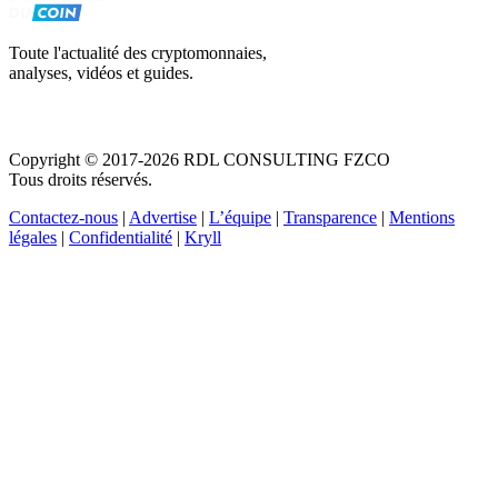
Toute l'actualité des cryptomonnaies,
analyses, vidéos et guides.
Copyright © 2017-2026 RDL CONSULTING FZCO
Tous droits réservés.
Contactez-nous
|
Advertise
|
L’équipe
|
Transparence
|
Mentions
légales
|
Confidentialité
|
Kryll
Recevez votre guide PDF complet de 39 pages
Comment débuter dans les cryptos en 2026
Recevoir
Oui, j'accepte de recevoir des emails selon votre
politique de confidentialité
.