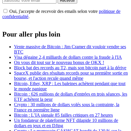
Recevoir
Oui, j'accepte de recevoir des emails selon votre
politique de
confidentialité
.
Pour aller plus loin
Vente massive de Bitcoin : Jim Cramer dit vouloir vendre ses
BTC
Visa dégaine 2,4 milliards de dollars contre la fraude à l'IA
On vous dit tout sur le nouveau bonus de OKX !
Block bat des records au T2, mais son bitcoin part à la dérive
SpaceX publie des résultats records pour sa première sortie en
bourse, et l'action recule quand même
Bitcoin, Ether, XRP : Les baleines achètent pendant que tout
le monde panique
Bitcoin : 626 millions de dollars d'entrées en trois séances, les
ETF achètent la peur
Crypto : 30 millions de dollars volés sous la contrainte, la
France en première ligne
Bitcoin : L’IA signale 85 failles critiques en 27 heures
Un fondateur de plateforme NFT dilapide 10 millions de
dollars en jeux et en DJing
Crypto : Le memecoin CASHCAT bondit de 120 % sur la