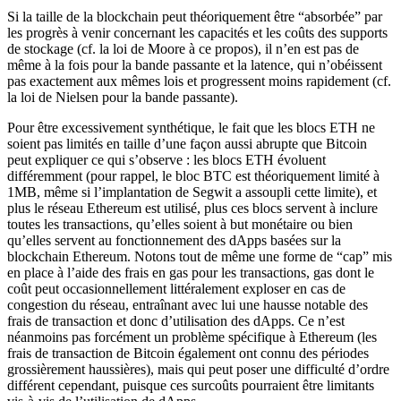
Si la taille de la blockchain peut théoriquement être “absorbée” par
les progrès à venir concernant les capacités et les coûts des supports
de stockage (cf. la loi de Moore à ce propos), il n’en est pas de
même à la fois pour la bande passante et la latence, qui n’obéissent
pas exactement aux mêmes lois et progressent moins rapidement (cf.
la loi de Nielsen pour la bande passante).
Pour être excessivement synthétique, le fait que les blocs ETH ne
soient pas limités en taille d’une façon aussi abrupte que Bitcoin
peut expliquer ce qui s’observe : les blocs ETH évoluent
différemment (pour rappel, le bloc BTC est théoriquement limité à
1MB, même si l’implantation de Segwit a assoupli cette limite), et
plus le réseau Ethereum est utilisé, plus ces blocs servent à inclure
toutes les transactions, qu’elles soient à but monétaire ou bien
qu’elles servent au fonctionnement des dApps basées sur la
blockchain Ethereum. Notons tout de même une forme de “cap” mis
en place à l’aide des frais en gas pour les transactions, gas dont le
coût peut occasionnellement littéralement exploser en cas de
congestion du réseau, entraînant avec lui une hausse notable des
frais de transaction et donc d’utilisation des dApps. Ce n’est
néanmoins pas forcément un problème spécifique à Ethereum (les
frais de transaction de Bitcoin également ont connu des périodes
grossièrement haussières), mais qui peut poser une difficulté d’ordre
différent cependant, puisque ces surcoûts pourraient être limitants