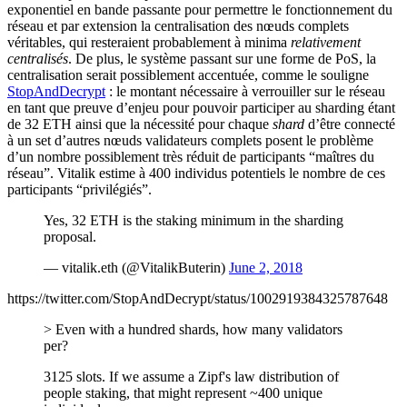
exponentiel en bande passante pour permettre le fonctionnement du
réseau et par extension la centralisation des nœuds complets
véritables, qui resteraient probablement à minima
relativement
centralisés
. De plus, le système passant sur une forme de PoS, la
centralisation serait possiblement accentuée, comme le souligne
StopAndDecrypt
: le montant nécessaire à verrouiller sur le réseau
en tant que preuve d’enjeu pour pouvoir participer au sharding étant
de 32 ETH ainsi que la nécessité pour chaque
shard
d’être connecté
à un set d’autres nœuds validateurs complets posent le problème
d’un nombre possiblement très réduit de participants “maîtres du
réseau”. Vitalik estime à 400 individus potentiels le nombre de ces
participants “privilégiés”.
Yes, 32 ETH is the staking minimum in the sharding
proposal.
— vitalik.eth (@VitalikButerin)
June 2, 2018
https://twitter.com/StopAndDecrypt/status/1002919384325787648
> Even with a hundred shards, how many validators
per?
3125 slots. If we assume a Zipf's law distribution of
people staking, that might represent ~400 unique