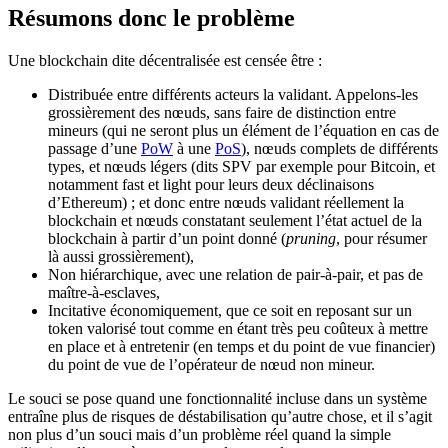
Résumons donc le problème
Une blockchain dite décentralisée est censée être :
Distribuée entre différents acteurs la validant. Appelons-les
grossièrement des nœuds, sans faire de distinction entre
mineurs (qui ne seront plus un élément de l’équation en cas de
passage d’une
PoW
à une
PoS
), nœuds complets de différents
types, et nœuds légers (dits SPV par exemple pour Bitcoin, et
notamment fast et light pour leurs deux déclinaisons
d’Ethereum) ; et donc entre nœuds validant réellement la
blockchain et nœuds constatant seulement l’état actuel de la
blockchain à partir d’un point donné (
pruning
, pour résumer
là aussi grossièrement),
Non hiérarchique, avec une relation de pair-à-pair, et pas de
maître-à-esclaves,
Incitative économiquement, que ce soit en reposant sur un
token valorisé tout comme en étant très peu coûteux à mettre
en place et à entretenir (en temps et du point de vue financier)
du point de vue de l’opérateur de nœud non mineur.
Le souci se pose quand une fonctionnalité incluse dans un système
entraîne plus de risques de déstabilisation qu’autre chose, et il s’agit
non plus d’un souci mais d’un problème réel quand la simple