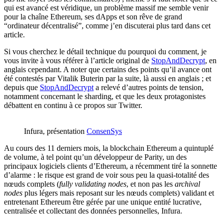
qui est avancé est véridique, un problème massif me semble venir
pour la chaîne Ethereum, ses dApps et son rêve de grand
“ordinateur décentralisé”, comme j’en discuterai plus tard dans cet
article.
Si vous cherchez le détail technique du pourquoi du comment, je
vous invite à vous référer à l’article original de
StopAndDecrypt
, en
anglais cependant. A noter que certains des points qu’il avance ont
été contestés par Vitalik Buterin par la suite, là aussi en anglais ; et
depuis que
StopAndDecrypt
a relevé d’autres points de tension,
notamment concernant le sharding, et que les deux protagonistes
débattent en continu à ce propos sur Twitter.
Infura, présentation
ConsenSys
Au cours des 11 derniers mois, la blockchain Ethereum a quintuplé
de volume, à tel point qu’un développeur de Parity, un des
principaux logiciels clients d’Ethereum, a récemment tiré la sonnette
d’alarme : le risque est grand de voir sous peu la quasi-totalité des
nœuds complets (
fully validating nodes
, et non pas les
archival
nodes
plus légers mais reposant sur les nœuds complets) validant et
entretenant Ethereum être gérée par une unique entité lucrative,
centralisée et collectant des données personnelles, Infura.