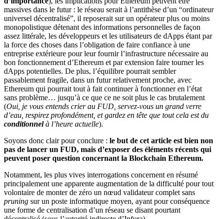
d’importance
), les implications pour Ethereum peuvent être
massives dans le futur : le réseau serait à l’antithèse d’un “ordinateur
universel décentralisé”, il reposerait sur un opérateur plus ou moins
monopolistique détenant des informations personnelles de façon
assez littérale, les développeurs et les utilisateurs de dApps étant par
la force des choses dans l’obligation de faire confiance à une
entreprise extérieure pour leur fournir l’infrastructure nécessaire au
bon fonctionnement d’Ethereum et par extension faire tourner les
dApps potentielles. De plus, l’équilibre pourrait sembler
passablement fragile, dans un futur relativement proche, avec
Ethereum qui pourrait tout à fait continuer à fonctionner en l’état
sans problème… jusqu’à ce que ce ne soit plus le cas brutalement
(
Oui, je vous entends crier au FUD, servez-vous un grand verre
d’eau, respirez profondément, et gardez en tête que tout cela est du
conditionnel
à l’heure actuelle
).
Soyons donc clair pour conclure :
le but de cet article est bien non
pas de lancer un FUD, mais d’exposer des éléments récents qui
peuvent poser question concernant la Blockchain Ethereum.
Notamment, les plus vives interrogations concernent en résumé
principalement une apparente augmentation de la difficulté pour tout
volontaire de monter de zéro un nœud validateur complet sans
pruning
sur un poste informatique moyen, ayant pour conséquence
une forme de centralisation d’un réseau se disant pourtant
décentralisé (sous l’autorité indirecte d’Infura).