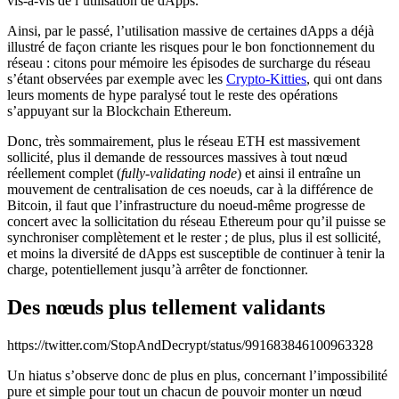
vis-à-vis de l’utilisation de dApps.
Ainsi, par le passé, l’utilisation massive de certaines dApps a déjà
illustré de façon criante les risques pour le bon fonctionnement du
réseau : citons pour mémoire les épisodes de surcharge du réseau
s’étant observées par exemple avec les
Crypto-Kitties
, qui ont dans
leurs moments de hype paralysé tout le reste des opérations
s’appuyant sur la Blockchain Ethereum.
Donc, très sommairement, plus le réseau ETH est massivement
sollicité, plus il demande de ressources massives à tout nœud
réellement complet (
fully-validating node
) et ainsi il entraîne un
mouvement de centralisation de ces noeuds, car à la différence de
Bitcoin, il faut que l’infrastructure du noeud-même progresse de
concert avec la sollicitation du réseau Ethereum pour qu’il puisse se
synchroniser complètement et le rester ; de plus, plus il est sollicité,
et moins la diversité de dApps est susceptible de continuer à tenir la
charge, potentiellement jusqu’à arrêter de fonctionner.
Des nœuds plus tellement validants
https://twitter.com/StopAndDecrypt/status/991683846100963328
Un hiatus s’observe donc de plus en plus, concernant l’impossibilité
pure et simple pour tout un chacun de pouvoir monter un nœud