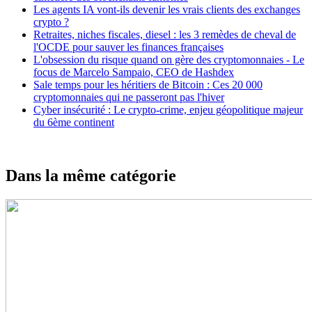
Les agents IA vont-ils devenir les vrais clients des exchanges
crypto ?
Retraites, niches fiscales, diesel : les 3 remèdes de cheval de
l'OCDE pour sauver les finances françaises
L'obsession du risque quand on gère des cryptomonnaies - Le
focus de Marcelo Sampaio, CEO de Hashdex
Sale temps pour les héritiers de Bitcoin : Ces 20 000
cryptomonnaies qui ne passeront pas l'hiver
Cyber insécurité : Le crypto-crime, enjeu géopolitique majeur
du 6ème continent
Dans la même catégorie