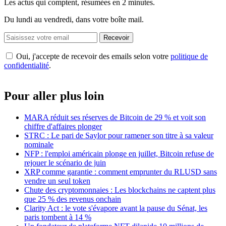
Les actus qui comptent, résumées
en 2 minutes.
Du lundi au vendredi, dans votre boîte mail.
Recevoir
Oui, j'accepte de recevoir des emails selon votre
politique de
confidentialité
.
Pour aller plus loin
MARA réduit ses réserves de Bitcoin de 29 % et voit son
chiffre d'affaires plonger
STRC : Le pari de Saylor pour ramener son titre à sa valeur
nominale
NFP : l'emploi américain plonge en juillet, Bitcoin refuse de
rejouer le scénario de juin
XRP comme garantie : comment emprunter du RLUSD sans
vendre un seul token
Chute des cryptomonnaies : Les blockchains ne captent plus
que 25 % des revenus onchain
Clarity Act : le vote s'évapore avant la pause du Sénat, les
paris tombent à 14 %