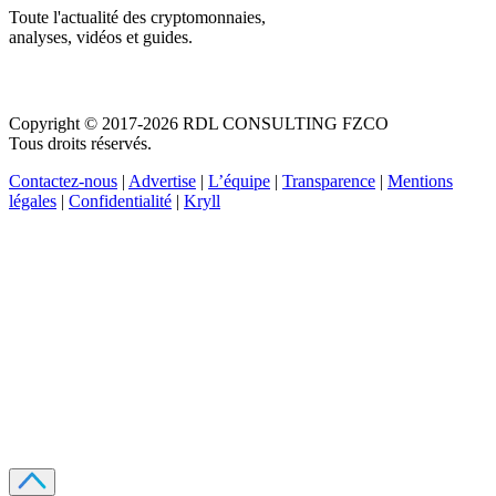
Toute l'actualité des cryptomonnaies,
analyses, vidéos et guides.
Copyright © 2017-2026 RDL CONSULTING FZCO
Tous droits réservés.
Contactez-nous
|
Advertise
|
L’équipe
|
Transparence
|
Mentions
légales
|
Confidentialité
|
Kryll
Recevez votre guide PDF complet de 39 pages
Comment débuter dans les cryptos en 2026
Recevoir
Oui, j'accepte de recevoir des emails selon votre
politique de confidentialité
.