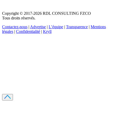
Copyright © 2017-2026 RDL CONSULTING FZCO
Tous droits réservés.
Contactez-nous
|
Advertise
|
L’équipe
|
Transparence
|
Mentions
légales
|
Confidentialité
|
Kryll
Recevez votre guide PDF complet de 39 pages
Comment débuter dans les cryptos en 2026
Recevoir
Oui, j'accepte de recevoir des emails selon votre
politique de confidentialité
.