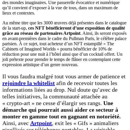
des mondes imaginaires. Une passerelle évocatrice et numérique
qu’il convient d’exposer à la vue de tous, dans un maximum de
lieux et contextes.
Au même titre que les 3000 œuvres déjà présentes dans le catalogue
de la start-up,
ces NFT bénéficieront d’une exposition de qualité
grâce au réseau de partenaires Artpoint
. Ainsi, ils seront exposés
en avant-premières dans le cadre du Pullman Paris, le célèbre palace
parisien. À ce sujet, tout acheteur d’un NFT estampillé « The
Cabinets of Imagined Worlds » pourra bénéficier de 10% de
réduction pour une nuit à l’hôtel ainsi que d’un cocktail offert. Un
joli prétexte pour prendre le temps de flâner en contemplant cette
expression artistique d’un genre nouveau.
Il vous faudra malgré tout vous armer de patience et
rejoindre la whitelist
afin de recevoir toutes les
informations liées au drop. Nul doute qu’avec de
telles initiatives, la communauté attachée au
« crypto-art » ne cesse d’élargir ses rangs.
Une
démarche qui pourrait aussi aider ce secteur à
monter en gamme tout en gagnant en notoriété.
Ainsi, avec
Artpoint
, exit les « Gifs » animaliers
pixellisés sur téléphones portables. La véritable