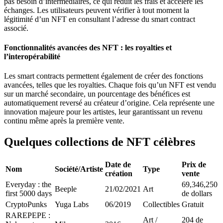
pas besoin d’intermédiaires, ce qui réduit les frais et accélère les
échanges. Les utilisateurs peuvent vérifier à tout moment la
légitimité d’un NFT en consultant l’adresse du smart contract
associé.
Fonctionnalités avancées des NFT : les royalties et
l’interopérabilité
Les smart contracts permettent également de créer des fonctions
avancées, telles que les royalties. Chaque fois qu’un NFT est vendu
sur un marché secondaire, un pourcentage des bénéfices est
automatiquement reversé au créateur d’origine. Cela représente une
innovation majeure pour les artistes, leur garantissant un revenu
continu même après la première vente.
Quelques collections de NFT célèbres
Date de
Prix de
Nom
Société/Artiste
Type
création
vente
Everyday : the
69,346,250
Beeple
21/02/2021
Art
first 5000 days
de dollars
CryptoPunks
Yuga Labs
06/2019
Collectibles
Gratuit
RAREPEPE :
Art /
204 de