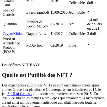
Nakamoto
Mike
2016
Collectibles
dollars
Card
Spell of
EverdreamSoft
15/09/2016
Jeu mobile
?
Genesis
1,4 million
Jennifer &
Quantum
05/2014
Art
de dollars
Kevin McCoy
en 2021
CryptoKitties
Dapper Labs
11/2017
Collectibles
3 dollars
Proof of
Attendance
POAP Inc.
02/2019
Utile
?
Protocol
(POAP)
Les célèbres NFT BAYC
Quelle est l’utilité des NFT ?
Les expériences autour des NFTs se sont enchaînées année après
année. Grâce à la plateforme Counterparty sur Bitcoin en 2014, le
jeu
Spell of Genesis
a pu sortir ses premières cartes en 2015. En
2016, ce furent les memes Rare Pepes qui envahirent la marketplace,
créant ainsi un mouvement artistique qui allait marquer toute sa
génération et les suivantes.