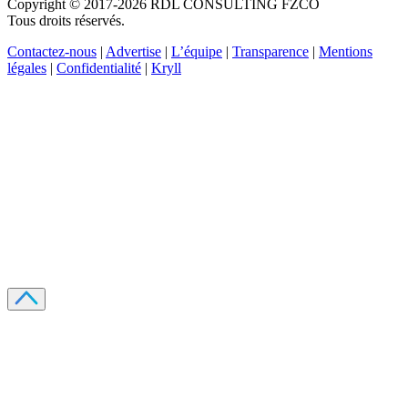
Copyright © 2017-2026 RDL CONSULTING FZCO
Tous droits réservés.
Contactez-nous
|
Advertise
|
L’équipe
|
Transparence
|
Mentions
légales
|
Confidentialité
|
Kryll
Recevez votre guide PDF complet de 39 pages
Comment débuter dans les cryptos en 2026
Recevoir
Oui, j'accepte de recevoir des emails selon votre
politique de confidentialité
.