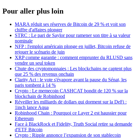
Pour aller plus loin
MARA réduit ses réserves de Bitcoin de 29 % et voit son
chiffre d'affaires plonger
STRC : Le pari de Saylor pour ramener son titre à sa valeur
nominale
NFP : l'emploi américain plonge en juillet, Bitcoin refuse de
rejouer le scénario de juin
XRP comme garantie : comment emprunter du RLUSD sans
vendre un seul token
Chute des cryptomonnaies : Les blockchains ne captent plus
que 25 % des revenus onchain
Clarity Act : le vote s'évapore avant la pause du Sénat, les
paris tombent à 14 %
Crypto : Le memecoin CASHCAT bondit de 120 % sur la
blockchain de Robinhood
Réveiller les milliards de dollars qui dorment sur la DeFi :
1inch lance Aqua
Robinhood Chain : Pourquoi ce Layer 2 est haussier pour
Ethereum
Face à BlackRock et Fidelity, Truth Social retire sa demande
d'ETF Bitcoin
Crypto : Ripple annonce l’expansion de son stablecoin