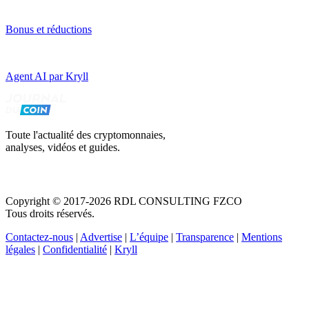
Bonus et réductions
Agent AI par Kryll
Toute l'actualité des cryptomonnaies,
analyses, vidéos et guides.
Copyright © 2017-2026 RDL CONSULTING FZCO
Tous droits réservés.
Contactez-nous
|
Advertise
|
L’équipe
|
Transparence
|
Mentions
légales
|
Confidentialité
|
Kryll
Recevez votre guide PDF complet de 39 pages