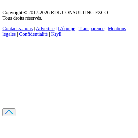
Copyright © 2017-2026 RDL CONSULTING FZCO
Tous droits réservés.
Contactez-nous
|
Advertise
|
L’équipe
|
Transparence
|
Mentions
légales
|
Confidentialité
|
Kryll
Recevez votre guide PDF complet de 39 pages
Comment débuter dans les cryptos en 2026
Recevoir
Oui, j'accepte de recevoir des emails selon votre
politique de confidentialité
.