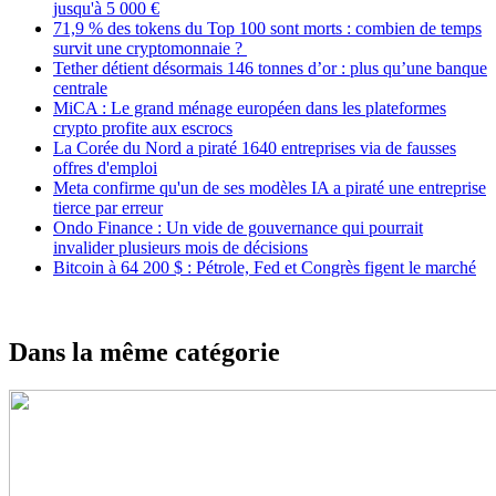
jusqu'à 5 000 €
71,9 % des tokens du Top 100 sont morts : combien de temps
survit une cryptomonnaie ?
Tether détient désormais 146 tonnes d’or : plus qu’une banque
centrale
MiCA : Le grand ménage européen dans les plateformes
crypto profite aux escrocs
La Corée du Nord a piraté 1640 entreprises via de fausses
offres d'emploi
Meta confirme qu'un de ses modèles IA a piraté une entreprise
tierce par erreur
Ondo Finance : Un vide de gouvernance qui pourrait
invalider plusieurs mois de décisions
Bitcoin à 64 200 $ : Pétrole, Fed et Congrès figent le marché
Dans la même catégorie