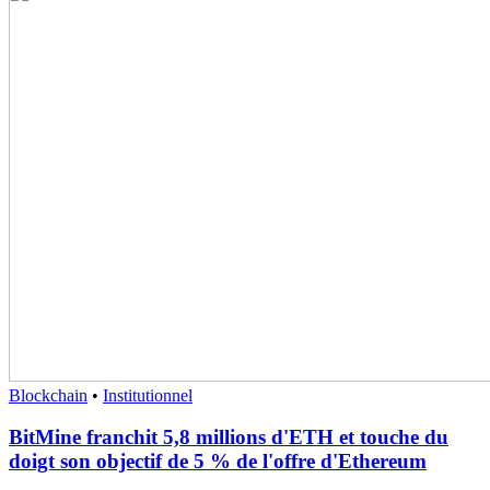
Blockchain
•
Institutionnel
BitMine franchit 5,8 millions d'ETH et touche du
doigt son objectif de 5 % de l'offre d'Ethereum