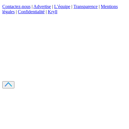
Contactez-nous
|
Advertise
|
L’équipe
|
Transparence
|
Mentions
légales
|
Confidentialité
|
Kryll
Recevez votre guide PDF complet de 39 pages
Comment débuter dans les cryptos en 2026
Recevoir
Oui, j'accepte de recevoir des emails selon votre
politique de confidentialité
.