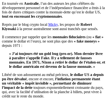
En tournée en
Australie
, l’un des auteurs les plus célèbres du
développement personnel et de l’indépendance financière a émis à la
fois de dures critiques contre la monnaie-dette qu’est le dollar US,
tout en encensant les cryptomonnaies
.
Repris par le blog crypto local
Micky
, les propos de
Robert
Kiyosaki
à la presse australienne sont aussi tranchés que sensés.
Il commence par rappeler que les
monnaies fiduciaires
(ou
« fiat »
comme le dollar et l’euro), ne sont plus que des
«
fake moneys »
depuis 1971 :
« J’ai toujours été un gold bug (pro-or). Mon dernier livre
à paraître s’appelle Fake. Il y a tellement de fausses
monnaies. En 1971, Nixon a retiré le dollar de l’étalon-or, et
le dollar américain est devenu de la fausse monnaie. »
Libéré de son adossement au métal précieux,
le dollar US a depuis
pu être dévalué
, encore et encore,
l’inflation permanente étant
un véritable « impôt invisible », permettant de diminuer
l’impact de la dette
toujours exponentiellement croissante du pays,
qui, avec la facilité d’utilisation de la planche à billets, peut vivre à
crédit sur le reste du monde.