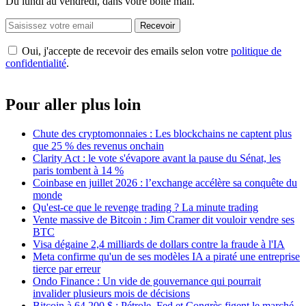
Du lundi au vendredi, dans votre boîte mail.
Recevoir
Oui, j'accepte de recevoir des emails selon votre
politique de
confidentialité
.
Pour aller plus loin
Chute des cryptomonnaies : Les blockchains ne captent plus
que 25 % des revenus onchain
Clarity Act : le vote s'évapore avant la pause du Sénat, les
paris tombent à 14 %
Coinbase en juillet 2026 : l’exchange accélère sa conquête du
monde
Qu'est-ce que le revenge trading ? La minute trading
Vente massive de Bitcoin : Jim Cramer dit vouloir vendre ses
BTC
Visa dégaine 2,4 milliards de dollars contre la fraude à l'IA
Meta confirme qu'un de ses modèles IA a piraté une entreprise
tierce par erreur
Ondo Finance : Un vide de gouvernance qui pourrait
invalider plusieurs mois de décisions
Bitcoin à 64 200 $ : Pétrole, Fed et Congrès figent le marché