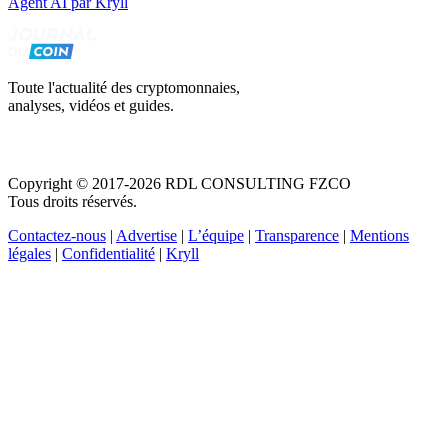
Agent AI par Kryll
Toute l'actualité des cryptomonnaies,
analyses, vidéos et guides.
Copyright © 2017-2026 RDL CONSULTING FZCO
Tous droits réservés.
Contactez-nous
|
Advertise
|
L’équipe
|
Transparence
|
Mentions
légales
|
Confidentialité
|
Kryll
Recevez votre guide PDF complet de 39 pages
Comment débuter dans les cryptos en 2026
Recevoir
Oui, j'accepte de recevoir des emails selon votre
politique de confidentialité
.