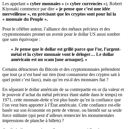
Les appelant
« cyber monnaies »
(
« cyber currencies »
), Robert
Kiyosaki commence par dire
« je pense que c’est une idée
merveilleuse », en précisant que les cryptos sont pour lui la
« monnaie du Peuple ».
Pour le célèbre auteur, l’alliance des métaux précieux et des
cryptomonnaies promet un avenir pour le dollar US aussi sombre
que sans équivoque :
« Je pense que le dollar est grillé parce que l’or, l’argent-
métal et la cyber monnaie vont le déloger… Le dollar
américain est un scam [une arnaque]. »
Certains détracteurs du Bitcoin et des cryptomonnaies prétendent
que tout ça n’est basé sur rien (tout connaisseur des cryptos sait à
quel point c’est faux), mais qu’en est-il des monnaies fiat ?
En séparant le dollar américain de sa contrepartie en or (la valeur et
le pouvoir d’achat du métal précieux étant stable dans le temps) en
1971, cette monnaie-dette n’est plus basée qu’en la confiance que
l’on veut bien apporter à l’État américain. Cette confiance est-elle
basée sur son économie en perte de vitesse, ou bientôt sur sa seule
force militaire (qui peut d’ailleurs remercier les monumentales
impressions de planche à billets) ?