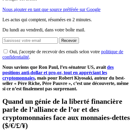
Nous ajouter en tant que source préférée sur Google
Les actus qui comptent, résumées
en 2 minutes.
Du lundi au vendredi, dans votre boîte mail.
Recevoir
Oui, j'accepte de recevoir des emails selon votre
politique de
confidentialité
.
Nous savions que Ron Paul, l’ex-sénateur US, avait
des
positions anti-dollar et pro-or, tout en appréciant les
cryptomonnaies
, mais pour Robert Kiyosaki, auteur du best-
seller « Père Riche, Père Pauvre », c’est une découverte, même
si ce n’est finalement pas surprenant.
Quand un génie de la liberté financière
parle de l’alliance de l’or et des
cryptomonnaies face aux monnaies-dettes
($/€/£/¥)