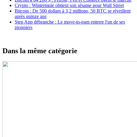
Crypto : Wintermute obtient son sésame pour Wall Street
Bitcoin : De 500 dollars à 3,2 millions, 50 BTC se réveillent
après quinze ans
Step App débranche : Le move-to-earn enterre l'un de ses
pionniers
Dans la même catégorie