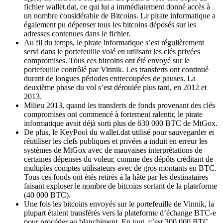
fichier wallet.dat, ce qui lui a immédiatement donné accès à
un nombre considérable de Bitcoins. Le pirate informatique a
également pu dépenser tous les bitcoins déposés sur les
adresses contenues dans le fichier.
Au fil du temps, le pirate informatique s’est régulièrement
servi dans le portefeuille volé en utilisant les clés privées
compromises. Tous ces bitcoins ont été envoyé sur le
portefeuille contrôlé par Vinnik. Les transferts ont continué
durant de longues périodes entrecoupées de pauses. La
deuxième phase du vol s’est déroulée plus tard, en 2012 et
2013.
Milieu 2013, quand les transferts de fonds provenant des clés
compromises ont commencé à fortement ralentir, le pirate
informatique avait déjà sorti plus de 630 000 BTC de MtGox.
De plus, le KeyPool du wallet.dat utilisé pour sauvegarder et
réutiliser les clefs publiques et privées a induit en erreur les
systèmes de MtGox avec de mauvaises interprétations de
certaines dépenses du voleur, comme des dépôts créditant de
multiples comptes utilisateurs avec de gros montants en BTC.
Tous ces fonds ont étés retirés à la hâte par les destinataires
faisant exploser le nombre de bitcoins sortant de la plateforme
(40 000 BTC).
Une fois les bitcoins envoyés sur le portefeuille de Vinnik, la
plupart étaient transférés vers la plateforme d’échange BTC-e
pour procéder au blanchiment. En tout, c’est 300 000 BTC