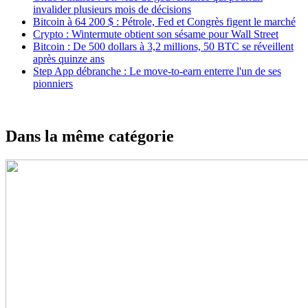
invalider plusieurs mois de décisions
Bitcoin à 64 200 $ : Pétrole, Fed et Congrès figent le marché
Crypto : Wintermute obtient son sésame pour Wall Street
Bitcoin : De 500 dollars à 3,2 millions, 50 BTC se réveillent
après quinze ans
Step App débranche : Le move-to-earn enterre l'un de ses
pionniers
Dans la même catégorie