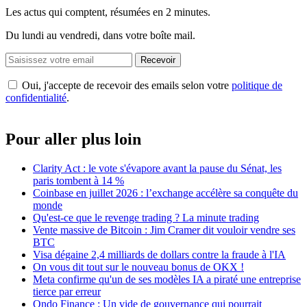
Les actus qui comptent, résumées
en 2 minutes.
Du lundi au vendredi, dans votre boîte mail.
Recevoir
Oui, j'accepte de recevoir des emails selon votre
politique de
confidentialité
.
Pour aller plus loin
Clarity Act : le vote s'évapore avant la pause du Sénat, les
paris tombent à 14 %
Coinbase en juillet 2026 : l’exchange accélère sa conquête du
monde
Qu'est-ce que le revenge trading ? La minute trading
Vente massive de Bitcoin : Jim Cramer dit vouloir vendre ses
BTC
Visa dégaine 2,4 milliards de dollars contre la fraude à l'IA
On vous dit tout sur le nouveau bonus de OKX !
Meta confirme qu'un de ses modèles IA a piraté une entreprise
tierce par erreur
Ondo Finance : Un vide de gouvernance qui pourrait