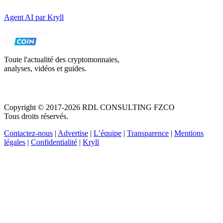
Agent AI par Kryll
Toute l'actualité des cryptomonnaies,
analyses, vidéos et guides.
Copyright © 2017-2026 RDL CONSULTING FZCO
Tous droits réservés.
Contactez-nous
|
Advertise
|
L’équipe
|
Transparence
|
Mentions
légales
|
Confidentialité
|
Kryll
Recevez votre guide PDF complet de 39 pages
Comment débuter dans les cryptos en 2026
Recevoir
Oui, j'accepte de recevoir des emails selon votre