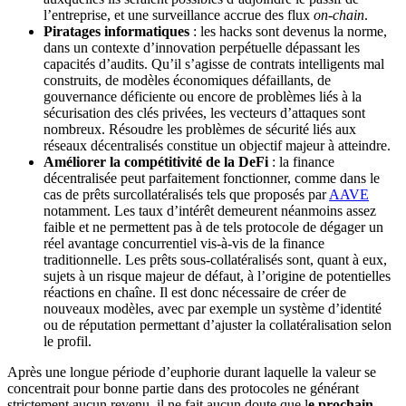
l’entreprise, et une surveillance accrue des flux
on-chain
.
Piratages informatiques
: les hacks sont devenus la norme,
dans un contexte d’innovation perpétuelle dépassant les
capacités d’audits. Qu’il s’agisse de contrats intelligents mal
construits, de modèles économiques défaillants, de
gouvernance déficiente ou encore de problèmes liés à la
sécurisation des clés privées, les vecteurs d’attaques sont
nombreux. Résoudre les problèmes de sécurité liés aux
réseaux décentralisés constitue un objectif majeur à atteindre.
Améliorer la compétitivité de la DeFi
: la finance
décentralisée peut parfaitement fonctionner, comme dans le
cas de prêts surcollatéralisés tels que proposés par
AAVE
notamment. Les taux d’intérêt demeurent néanmoins assez
faible et ne permettent pas à de tels protocole de dégager un
réel avantage concurrentiel vis-à-vis de la finance
traditionnelle. Les prêts sous-collatéralisés sont, quant à eux,
sujets à un risque majeur de défaut, à l’origine de potentielles
réactions en chaîne. Il est donc nécessaire de créer de
nouveaux modèles, avec par exemple un système d’identité
ou de réputation permettant d’ajuster la collatéralisation selon
le profil.
Après une longue période d’euphorie durant laquelle la valeur se
concentrait pour bonne partie dans des protocoles ne générant
strictement aucun revenu, il ne fait aucun doute que l
e prochain