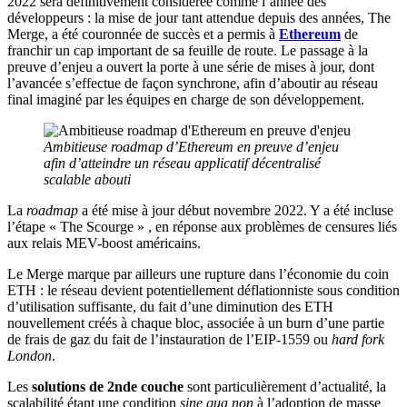
2022 sera définitivement considérée comme l’année des
développeurs : la mise de jour tant attendue depuis des années, The
Merge, a été couronnée de succès et a permis à
Ethereum
de
franchir un cap important de sa feuille de route. Le passage à la
preuve d’enjeu a ouvert la porte à une série de mises à jour, dont
l’avancée s’effectue de façon synchrone, afin d’aboutir au réseau
final imaginé par les équipes en charge de son développement.
Ambitieuse roadmap d’Ethereum en preuve d’enjeu
afin d’atteindre un réseau applicatif décentralisé
scalable abouti
La
roadmap
a été mise à jour début novembre 2022. Y a été incluse
l’étape « The Scourge » , en réponse aux problèmes de censures liés
aux relais MEV-boost américains.
Le Merge marque par ailleurs une rupture dans l’économie du coin
ETH : le réseau devient potentiellement déflationniste sous condition
d’utilisation suffisante, du fait d’une diminution des ETH
nouvellement créés à chaque bloc, associée à un burn d’une partie
de frais de gaz du fait de l’instauration de l’EIP-1559 ou
hard fork
London
.
Les
solutions de 2nde couche
sont particulièrement d’actualité, la
scalabilité étant une condition
sine qua non
à l’adoption de masse