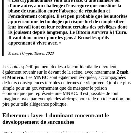
« Les cryptomonnaies vont faire face, d’une manière ou
d’une autre, a un challenge d’envergure que constitue la
phase de transition entre l’absence de régulation et
l’encadrement complet. Il est peu probable que les autorités
apprécient une technologie qui risque fort de complexifier
leur travail tout en leur retirant certains des privilèges dont
ils jouissent depuis longtemps. Le Bitcoin survivra à l’Euro.
Il vaut donc mieux pour les gens à Bruxelles qu’ils
apprennent à vivre avec. »
Messari Crypto Theses 2023
Les
coins
spécifiquement dédiés à la confidentialité devraient
également revenir sur le devant de la scène, avec notamment
Zcash
et Monero
. Les
MNBC
sont également évoquées, accompagnées
de leurs conséquences terribles en termes de vie privée. Quoi de plus
simple pour un gouvernement que de masquer le poison
économique que représente une MNBC. Il est possible de tout
imaginer, avec par exemple des airdrops pour telle ou telle action, ou
pire pour telle allégeance politique.
Ethereum : layer 1 dominant concentrant le
développement de surcouches