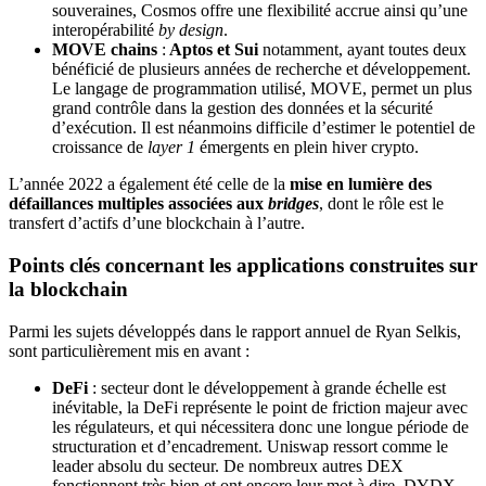
souveraines, Cosmos offre une flexibilité accrue ainsi qu’une
interopérabilité
by design
.
MOVE chains
:
Aptos et Sui
notamment, ayant toutes deux
bénéficié de plusieurs années de recherche et développement.
Le langage de programmation utilisé, MOVE, permet un plus
grand contrôle dans la gestion des données et la sécurité
d’exécution. Il est néanmoins difficile d’estimer le potentiel de
croissance de
layer 1
émergents en plein hiver crypto.
L’année 2022 a également été celle de la
mise en lumière des
défaillances multiples associées aux
bridges
, dont le rôle est le
transfert d’actifs d’une blockchain à l’autre.
Points clés concernant les applications construites sur
la blockchain
Parmi les sujets développés dans le rapport annuel de Ryan Selkis,
sont particulièrement mis en avant :
DeFi
: secteur dont le développement à grande échelle est
inévitable, la DeFi représente le point de friction majeur avec
les régulateurs, et qui nécessitera donc une longue période de
structuration et d’encadrement. Uniswap ressort comme le
leader absolu du secteur. De nombreux autres DEX
fonctionnent très bien et ont encore leur mot à dire. DYDX,