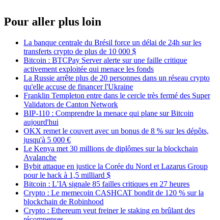
Pour aller plus loin
La banque centrale du Brésil force un délai de 24h sur les
transferts crypto de plus de 10 000 $
Bitcoin : BTCPay Server alerte sur une faille critique
activement exploitée qui menace les fonds
La Russie arrête plus de 20 personnes dans un réseau crypto
qu'elle accuse de financer l'Ukraine
Franklin Templeton entre dans le cercle très fermé des Super
Validators de Canton Network
BIP-110 : Comprendre la menace qui plane sur Bitcoin
aujourd'hui
OKX remet le couvert avec un bonus de 8 % sur les dépôts,
jusqu'à 5 000 €
Le Kenya met 30 millions de diplômes sur la blockchain
Avalanche
Bybit attaque en justice la Corée du Nord et Lazarus Group
pour le hack à 1,5 milliard $
Bitcoin : L’IA signale 85 failles critiques en 27 heures
Crypto : Le memecoin CASHCAT bondit de 120 % sur la
blockchain de Robinhood
Crypto : Ethereum veut freiner le staking en brûlant des
récompenses