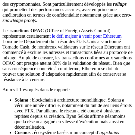
des cryptomonnaies. Sont particulièrement développés les
rollups
qui promettent des performances accrues, avec en prime une
amélioration en termes de confidentialité notamment grâce aux
zero-
knowledge proofs
.
Les
sanctions OFAC
(Office of Foreign Assets Control)
représentent certainemen
t le défi majeur à venir pour Ethereum
.
Lorsque le Département du Trésor des États-Unis a sanctionné
Tornado Cash, de nombreux validateurs sur le réseau Ethereum ont
commencé à exclure les adresses et transactions liées au protocole de
mixage. Au pic de censure, les transactions conformes aux sanctions
OFAC ont presque atteint 80% de la validation du réseau. Bien que
sans conséquence concrète à court terme, Ethereum se doit de
trouver une solution d’adaptation rapidement afin de conserver sa
résistance à la censure.
Autres L1 évoqués dans le rapport :
Solana
: blockchain à architecture monolithique, Solana a
vécu une année difficile, notamment du fait de ses liens étroits
avec FTX. Par ailleurs, le réseau a été coupé à plusieurs
reprises depuis sa création. Ryan Selkis affirme néanmoins
que la réseau a gagné en vitesse d’exécution mais aussi en
décentralisation.
Cosmos
: écosystème basé sur un concept d’
appchains