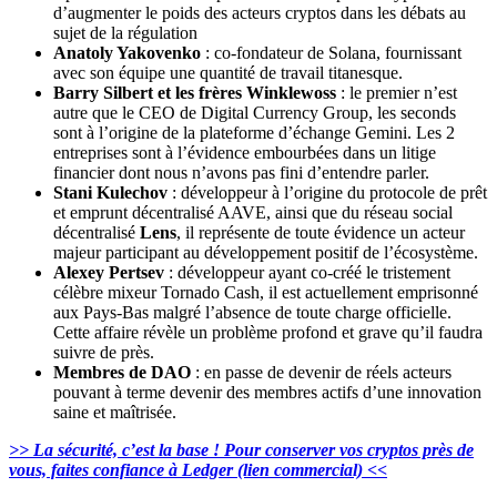
d’augmenter le poids des acteurs cryptos dans les débats au
sujet de la régulation
Anatoly Yakovenko
: co-fondateur de Solana, fournissant
avec son équipe une quantité de travail titanesque.
Barry Silbert et les frères Winklewoss
: le premier n’est
autre que le CEO de Digital Currency Group, les seconds
sont à l’origine de la plateforme d’échange Gemini. Les 2
entreprises sont à l’évidence embourbées dans un litige
financier dont nous n’avons pas fini d’entendre parler.
Stani Kulechov
: développeur à l’origine du protocole de prêt
et emprunt décentralisé AAVE, ainsi que du réseau social
décentralisé
Lens
, il représente de toute évidence un acteur
majeur participant au développement positif de l’écosystème.
Alexey Pertsev
: développeur ayant co-créé le tristement
célèbre mixeur Tornado Cash, il est actuellement emprisonné
aux Pays-Bas malgré l’absence de toute charge officielle.
Cette affaire révèle un problème profond et grave qu’il faudra
suivre de près.
Membres de DAO
: en passe de devenir de réels acteurs
pouvant à terme devenir des membres actifs d’une innovation
saine et maîtrisée.
>> La sécurité, c’est la base ! Pour conserver vos cryptos près de
vous, faites confiance à Ledger (lien commercial) <<