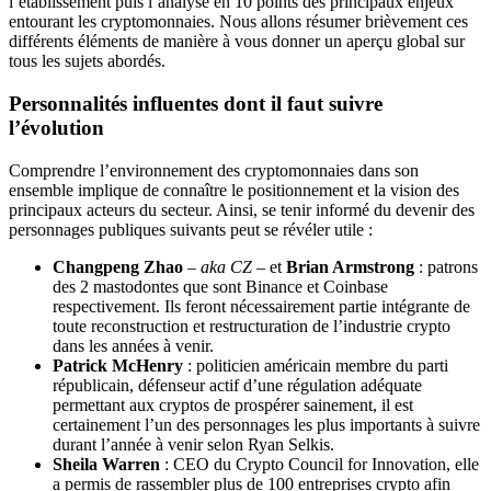
l’établissement puis l’analyse en 10 points des principaux enjeux
entourant les cryptomonnaies. Nous allons résumer brièvement ces
différents éléments de manière à vous donner un aperçu global sur
tous les sujets abordés.
Personnalités influentes dont il faut suivre
l’évolution
Comprendre l’environnement des cryptomonnaies dans son
ensemble implique de connaître le positionnement et la vision des
principaux acteurs du secteur. Ainsi, se tenir informé du devenir des
personnages publiques suivants peut se révéler utile :
Changpeng Zhao
–
aka CZ
– et
Brian Armstrong
: patrons
des 2 mastodontes que sont Binance et Coinbase
respectivement. Ils feront nécessairement partie intégrante de
toute reconstruction et restructuration de l’industrie crypto
dans les années à venir.
Patrick McHenry
: politicien américain membre du parti
républicain, défenseur actif d’une régulation adéquate
permettant aux cryptos de prospérer sainement, il est
certainement l’un des personnages les plus importants à suivre
durant l’année à venir selon Ryan Selkis.
Sheila Warren
: CEO du Crypto Council for Innovation, elle
a permis de rassembler plus de 100 entreprises crypto afin