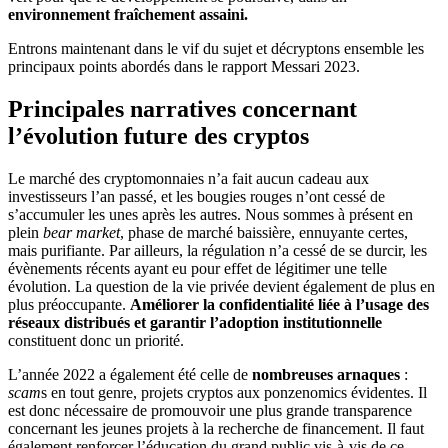
environnement fraîchement assaini.
Entrons maintenant dans le vif du sujet et décryptons ensemble les
principaux points abordés dans le rapport Messari 2023.
Principales narratives concernant
l’évolution future des cryptos
Le marché des cryptomonnaies n’a fait aucun cadeau aux
investisseurs l’an passé, et les bougies rouges n’ont cessé de
s’accumuler les unes après les autres. Nous sommes à présent en
plein
bear market
, phase de marché baissière, ennuyante certes,
mais purifiante. Par ailleurs, la régulation n’a cessé de se durcir, les
évènements récents ayant eu pour effet de légitimer une telle
évolution. La question de la vie privée devient également de plus en
plus préoccupante.
Améliorer la confidentialité liée à l’usage des
réseaux distribués et garantir l’adoption institutionnelle
constituent donc un priorité.
L’année 2022 a également été celle de
nombreuses arnaques
:
scam
s en tout genre, projets cryptos aux ponzenomics évidentes. Il
est donc nécessaire de promouvoir une plus grande transparence
concernant les jeunes projets à la recherche de financement. Il faut
également renforcer l’éducation du grand public vis-à-vis de ce