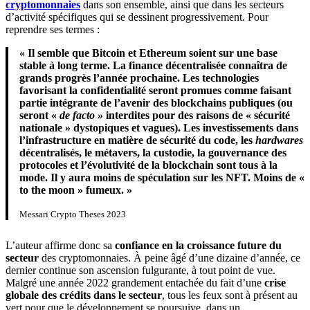
cryptomonnaies
dans son ensemble, ainsi que dans les secteurs
d’activité spécifiques qui se dessinent progressivement. Pour
reprendre ses termes :
« Il semble que Bitcoin et Ethereum soient sur une base
stable à long terme. La finance décentralisée connaîtra de
grands progrès l’année prochaine. Les technologies
favorisant la confidentialité seront promues comme faisant
partie intégrante de l’avenir des blockchains publiques (ou
seront «
de facto »
interdites pour des raisons de « sécurité
nationale » dystopiques et vagues). Les investissements dans
l’infrastructure en matière de sécurité du code, les
hardwares
décentralisés, le métavers, la custodie, la gouvernance des
protocoles et l’évolutivité de la blockchain sont tous à la
mode. Il y aura moins de spéculation sur les NFT. Moins de «
to the moon » fumeux. »
Messari Crypto Theses 2023
L’auteur affirme donc sa
confiance en la croissance future du
secteur
des cryptomonnaies. À peine âgé d’une dizaine d’année, ce
dernier continue son ascension fulgurante, à tout point de vue.
Malgré une année 2022 grandement entachée du fait d’une
crise
globale des crédits dans le secteur
, tous les feux sont à présent au
vert pour que le développement se poursuive, dans un