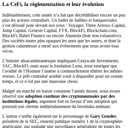
La CeFi, la réglementation et leur évolution
Indéniablement, cette année n’a fait que décrédibiliser encore un peu
plus les acteurs centralisés. Un ballet de faillites et banqueroutes
s’est déroulé juste devant nos yeux : Voyager, Three Arrows Capital,
Jump Capital, Genesis Capital, FTX, BlockFi, Blockchain.com,
BlockFi, Babel Finance ou encore Alameda (liste non exhaustive).
Des sociétés toutes plus opaques les unes que les autres, et dont la
gestion calamiteuse a mené aux évènements que nous avons tous
vécus.
L’histoire abracadabrantesque impliquant Grayscale Investments,
3AC, BlockFi, mais aussi la fondation Luna, nous enseigne que
l’avidité de l’Homme l’amène à continuellement réitérer les mêmes
erreurs. Le prêt centralisé semble voué à disparaître pour un certain
temps, et ce n’est pas une mauvaise chose.
Malgré un marché en baisse constante l’année durant, nous avons
observé une
adoption continue des cryptomonnaies par des
institutions légales
, argument fort en faveur d’une adoption qui
poursuit son chemin indépendamment du brouhaha ambiant.
L’auteur s’arrête également sur le personnage de
Gary Gensler
,
président de la SEC, ennemi publique numéro 1 de la cryptosphère
américaine, qui souhaite une surveillance généralisée de toutes les