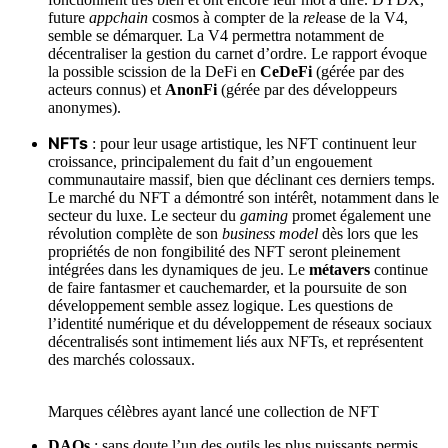
future
appchain
cosmos à compter de la
rel
ease de la V4,
semble se démarquer. La V4 permettra notamment de
décentraliser la gestion du carnet d’ordre. Le rapport évoque
la possible scission de la DeFi en
CeDeFi
(gérée par des
acteurs connus) et
AnonFi
(gérée par des développeurs
anonymes).
NFTs
: pour leur usage artistique, les NFT continuent leur
croissance, principalement du fait d’un engouement
communautaire massif, bien que déclinant ces derniers temps.
Le marché du NFT a démontré son intérêt, notamment dans le
secteur du luxe. Le secteur du
gaming
promet également une
révolution complète de son
business model
dès lors que les
propriétés de non fongibilité des NFT seront pleinement
intégrées dans les dynamiques de jeu. Le
métavers
continue
de faire fantasmer et cauchemarder, et la poursuite de son
développement semble assez logique. Les questions de
l’identité numérique et du développement de réseaux sociaux
décentralisés sont intimement liés aux NFTs, et représentent
des marchés colossaux.
Marques célèbres ayant lancé une collection de NFT
DAOs
: sans doute l’un des outils les plus puissants permis