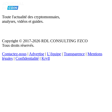
Toute l'actualité des cryptomonnaies,
analyses, vidéos et guides.
Copyright © 2017-2026 RDL CONSULTING FZCO
Tous droits réservés.
Contactez-nous
|
Advertise
|
L’équipe
|
Transparence
|
Mentions
légales
|
Confidentialité
|
Kryll
Recevez votre guide PDF complet de 39 pages
Comment débuter dans les cryptos en 2026
Recevoir
Oui, j'accepte de recevoir des emails selon votre
politique de confidentialité
.