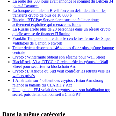
La règle des 500 jours avait annoncé le sommet du Bitcoin 34
jours à l'avance
La banque centrale du Brésil force un délai de 24h sur les
transferts crypto de plus de 10 000 $
Bitcoin : BTCPay Server alerte sur une faille critique
activement exploitée qui menace les fonds
La Russie arrête plus de 20 personnes dans un réseau crypto
qu'elle accuse de financer l'Ukraine
Franklin Templeton entre dans le cercle très fermé des Super
Validators de Canton Network
Tether détient désormais 146 tonnes d’or : plus qu’une banque
centrale
Crypto : Wintermute obtient son sésame pour Wall Street
BlackRock, Visa, DTCC : Circle enrôle les géants de Wall
Street pour sécuriser sa blockchain Arc
Crypto : L’Afrique du Sud veut contrôler les retraits vers les
wallets privés
1 Américain sur 4 détient des cryptos : Brian Armstrong
relance la bataille du CLARITY Act
Un agent du FBI volait des cryptos avec son habilitation top
secret, puis demandait conseil à ChatGPT
Dans la même catégorie