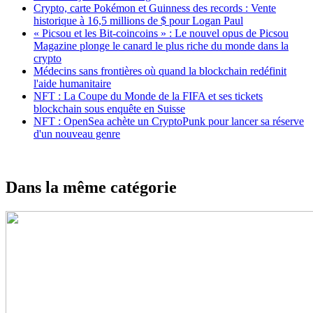
Crypto, carte Pokémon et Guinness des records : Vente
historique à 16,5 millions de $ pour Logan Paul
« Picsou et les Bit-coincoins » : Le nouvel opus de Picsou
Magazine plonge le canard le plus riche du monde dans la
crypto
Médecins sans frontières où quand la blockchain redéfinit
l'aide humanitaire
NFT : La Coupe du Monde de la FIFA et ses tickets
blockchain sous enquête en Suisse
NFT : OpenSea achète un CryptoPunk pour lancer sa réserve
d'un nouveau genre
Dans la même catégorie