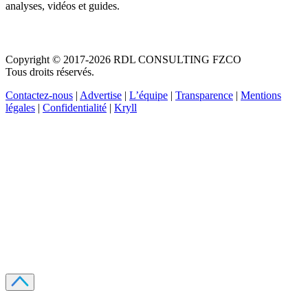
analyses, vidéos et guides.
Copyright © 2017-2026 RDL CONSULTING FZCO
Tous droits réservés.
Contactez-nous
|
Advertise
|
L’équipe
|
Transparence
|
Mentions
légales
|
Confidentialité
|
Kryll
Recevez votre guide PDF complet de 39 pages
Comment débuter dans les cryptos en 2026
Recevoir
Oui, j'accepte de recevoir des emails selon votre
politique de confidentialité
.