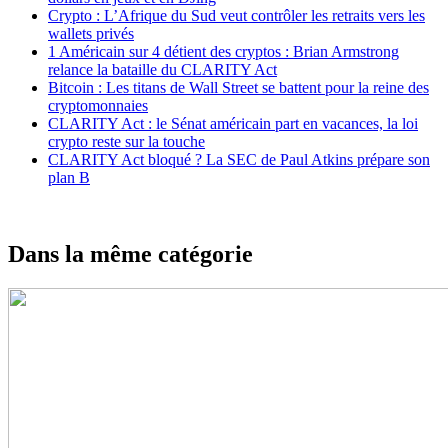
Crypto : L’Afrique du Sud veut contrôler les retraits vers les
wallets privés
1 Américain sur 4 détient des cryptos : Brian Armstrong
relance la bataille du CLARITY Act
Bitcoin : Les titans de Wall Street se battent pour la reine des
cryptomonnaies
CLARITY Act : le Sénat américain part en vacances, la loi
crypto reste sur la touche
CLARITY Act bloqué ? La SEC de Paul Atkins prépare son
plan B
Dans la même catégorie