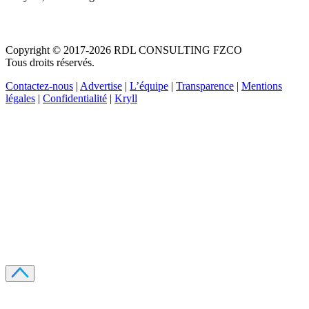
Copyright © 2017-2026 RDL CONSULTING FZCO
Tous droits réservés.
Contactez-nous
|
Advertise
|
L’équipe
|
Transparence
|
Mentions
légales
|
Confidentialité
|
Kryll
Recevez votre guide PDF complet de 39 pages
Comment débuter dans les cryptos en 2026
Recevoir
Oui, j'accepte de recevoir des emails selon votre
politique de confidentialité
.