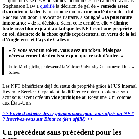
l’injonction vise des « personnes inconnues ». Le cabinet d’avocats
Stephenson Law a
qualifié
la décision de gel de
« remède assez
draconien »
, la décrivant comme une
« arme nucléaire »
de la loi.
Racheal Muldoon, l’avocat de l’affaire, a souligné
« la plus haute
importance »
de la décision. Selon cette dernière, elle
« élimine
toute incertitude quant au fait que les NFT sont une propriété
en soi, distincte de la chose qu’ils représentent, en vertu de la loi
d’Angleterre et Pays de Galles »
.
« Si vous avez un token, vous avez un token. Mais pas
nécessairement de droits sur quoi que ce soit d’autre. »
Juliet Moringiello, professeur à la Widener University Commonwealth Law
School
Les NFT bénéficient déjà du statut de propriété grâce à l’US Internal
Revenue Service. Cependant, la différence entre un token et son
actif sous-jacent crée
un vide juridique
au Royaume-Uni comme
aux États-Unis.
>> Envie d’acheter des cryptomonnaies pour vous offrir un NFT
? Inscrivez-vous sur Binance (lien affilié) <<
Un précédent sans précédent pour les