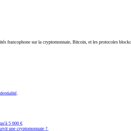
ités francophone sur la cryptomonnaie, Bitcoin, et les protocoles block
dentialité
.
qu'à 5 000 €
urvit une cryptomonnaie ?