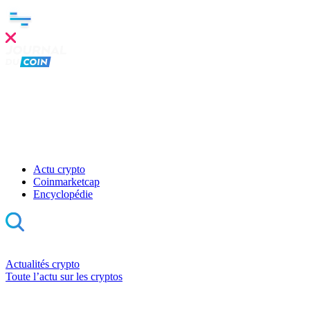
Actu crypto
Coinmarketcap
Encyclopédie
Actualités crypto
Toute l’actu sur les cryptos