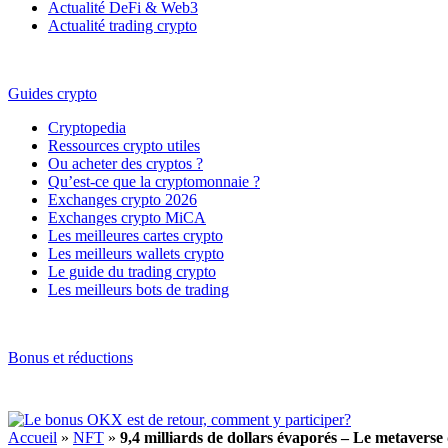
Actualité DeFi & Web3
Actualité trading crypto
Guides crypto
Cryptopedia
Ressources crypto utiles
Ou acheter des cryptos ?
Qu’est-ce que la cryptomonnaie ?
Exchanges crypto 2026
Exchanges crypto MiCA
Les meilleures cartes crypto
Les meilleurs wallets crypto
Le guide du trading crypto
Les meilleurs bots de trading
Bonus et réductions
Accueil
»
NFT
»
9,4 milliards de dollars évaporés – Le metaverse