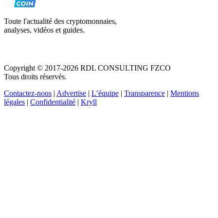
Toute l'actualité des cryptomonnaies,
analyses, vidéos et guides.
Copyright © 2017-2026 RDL CONSULTING FZCO
Tous droits réservés.
Contactez-nous
|
Advertise
|
L’équipe
|
Transparence
|
Mentions
légales
|
Confidentialité
|
Kryll
Recevez votre guide PDF complet de 39 pages
Comment débuter dans les cryptos en 2026
Recevoir
Oui, j'accepte de recevoir des emails selon votre
politique de confidentialité
.