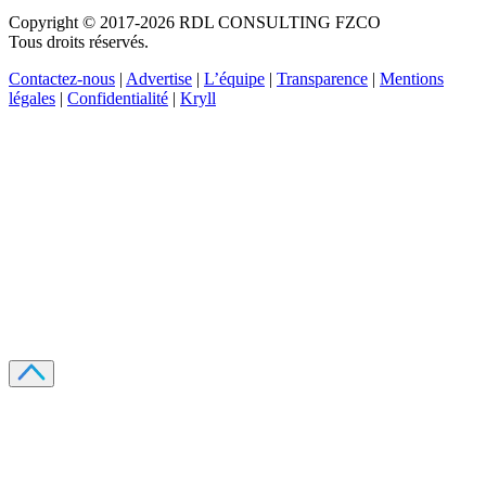
Copyright © 2017-2026 RDL CONSULTING FZCO
Tous droits réservés.
Contactez-nous
|
Advertise
|
L’équipe
|
Transparence
|
Mentions
légales
|
Confidentialité
|
Kryll
Recevez votre guide PDF complet de 39 pages
Comment débuter dans les cryptos en 2026
Recevoir
Oui, j'accepte de recevoir des emails selon votre
politique de confidentialité
.