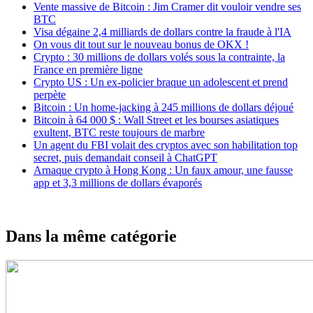
Vente massive de Bitcoin : Jim Cramer dit vouloir vendre ses
BTC
Visa dégaine 2,4 milliards de dollars contre la fraude à l'IA
On vous dit tout sur le nouveau bonus de OKX !
Crypto : 30 millions de dollars volés sous la contrainte, la
France en première ligne
Crypto US : Un ex-policier braque un adolescent et prend
perpète
Bitcoin : Un home-jacking à 245 millions de dollars déjoué
Bitcoin à 64 000 $ : Wall Street et les bourses asiatiques
exultent, BTC reste toujours de marbre
Un agent du FBI volait des cryptos avec son habilitation top
secret, puis demandait conseil à ChatGPT
Arnaque crypto à Hong Kong : Un faux amour, une fausse
app et 3,3 millions de dollars évaporés
Dans la même catégorie