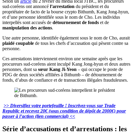
Selon un
article
du 2 février du média local JTBC, les procureurs
sud-coréens ont annoncé
l’arrestation
du président et du
propriétaire de facto de la bourse crypto Bithumb, Kang Jong-hyun,
et d’une personne identifiée sous le nom de Cho. Les individus
interpellés sont accusés de
détournement de fonds
et de
manipulation des actions
.
Une autre personne, identifiée également sous le nom de Cho, aurait
plaidé coupable
de tous les chefs d’accusation qui pèsent contre sa
personne.
Ces arrestations interviennent environ une semaine après que les
procureurs sud-coréens aient inculpé Kang Jong-hyun et deux autres
personnes, dont sa
sœur Kang Ji-Yeon
– qui occupe le poste de
PDG de deux sociétés affiliées à Bithumb – de détournement de
fonds, d’abus de confiance et de transactions illégales frauduleuses.
>> Diversifiez votre portefeuille ! Inscrivez-vous sur Trade
Republic et recevez 20€ (sous condition de dépôt de 2000€) pour
passer à l’action (lien commercial) <<
Série d’accusations et d’arrestations : les