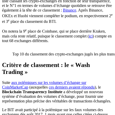
liste classant les crypto-exchanges en fonction de leur transparence,
et le N°1 en termes de volumes d’échange quotidien se retrouve être
également à la tête de ce classement :
Binance
. Après Binance,
e
OKEx et Huobi viennent compléter le podium, en respectivement 2
e
et 3
place du classement du BTI.
e
On notera la 9
place de Coinbase, qui se place derrière Kraken,
mais cela reste relatif, puisque le classement complet (
ici
) compte en
tout 68 exchanges différents.
Top 10 du classement des crypto-exchanges jugés les plus trans
Critère de classement : le « Wash
Trading »
Suite
aux polémiques sur les volumes d’échange sur
CoinMarketCap
(auxquelles
ces derniers avaient répondu
), le
Blockchain Transparency Institute
a développé un nouveau
système d’évaluation des volumes d’échange, pour fournir une
représentation plus précise des véritables de transactions échangées.
Le BIT avait participé à la polémique sur les faux volumes des
exchanges dès août 2017, 1 mois avant que celles citées ci-dessus