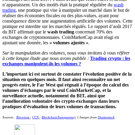
n’apparaissent. Un des motifs était la pratiqué régulière du
wash
trading
, une pratique qui vise à manipuler un marché dans le but de
réaliser des économies fiscales ou des plus-values, ayant pour
conséquence directe une augmentation artificielle des volumes. Cette
pratique est interdite sur les marchés régulés. Le rapport d’août 2017
du BIT affirmait que le
wash trading
concernait 70% des
exchanges de cryptomonnaies. CoinMarketCap avait réagi en
ajoutant une donnée, les
« volumes ajustés »
.
Sur la manipulation des volumes, nous vous invitons à vous référer
à cette longue étude que nous avons publiée :
Trading crypto : les
exchanges manipulent-ils les volumes ?
L’important ici est surtout de constater l’évolution positive de la
situation en quelques mois. Il faut ainsi reconnaître un net
progrès entre, le Far West qui régnait à l’époque du calcul des
volumes d’échanges par le seul CoinMarketCap, et la
surveillance actuelle, notamment du BIT, ainsi que
l’amélioration volontaire des crypto-exchanges dans leurs
pratiques d’évaluation de leurs volumes de transactions.
Sources :
Bitcoinist
;
CCN
;
BlockchainTransparency
|| Images from
Shutterstock