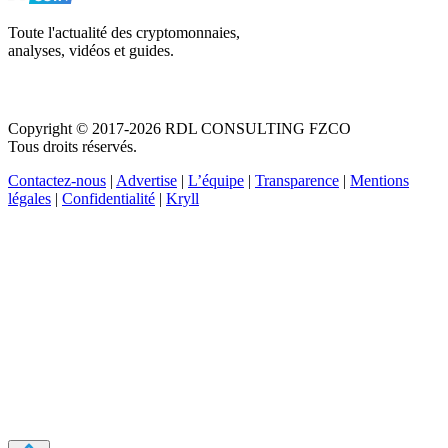
Toute l'actualité des cryptomonnaies,
analyses, vidéos et guides.
Copyright © 2017-2026 RDL CONSULTING FZCO
Tous droits réservés.
Contactez-nous
|
Advertise
|
L’équipe
|
Transparence
|
Mentions
légales
|
Confidentialité
|
Kryll
Recevez votre guide PDF complet de 39 pages
Comment débuter dans les cryptos en 2026
Recevoir
Oui, j'accepte de recevoir des emails selon votre
politique de confidentialité
.