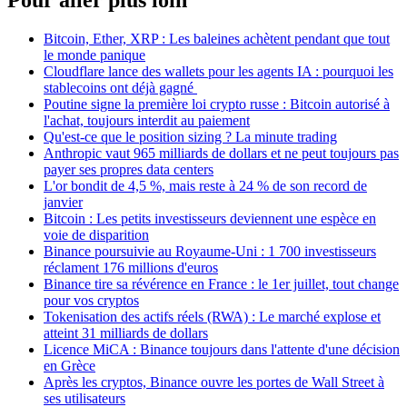
Bitcoin, Ether, XRP : Les baleines achètent pendant que tout
le monde panique
Cloudflare lance des wallets pour les agents IA : pourquoi les
stablecoins ont déjà gagné
Poutine signe la première loi crypto russe : Bitcoin autorisé à
l'achat, toujours interdit au paiement
Qu'est-ce que le position sizing ? La minute trading
Anthropic vaut 965 milliards de dollars et ne peut toujours pas
payer ses propres data centers
L'or bondit de 4,5 %, mais reste à 24 % de son record de
janvier
Bitcoin : Les petits investisseurs deviennent une espèce en
voie de disparition
Binance poursuivie au Royaume-Uni : 1 700 investisseurs
réclament 176 millions d'euros
Binance tire sa révérence en France : le 1er juillet, tout change
pour vos cryptos
Tokenisation des actifs réels (RWA) : Le marché explose et
atteint 31 milliards de dollars
Licence MiCA : Binance toujours dans l'attente d'une décision
en Grèce
Après les cryptos, Binance ouvre les portes de Wall Street à
ses utilisateurs