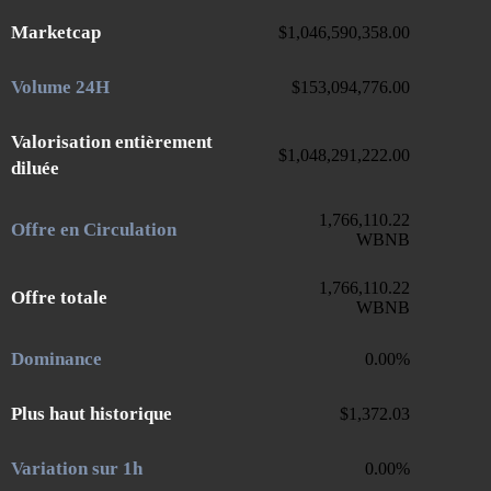
Marketcap
$
1,046,590,358.00
Volume 24H
$
153,094,776.00
Valorisation entièrement
$
1,048,291,222.00
diluée
1,766,110.22
Offre en Circulation
WBNB
1,766,110.22
Offre totale
WBNB
Dominance
0.00
%
Plus haut historique
$
1,372.03
Variation sur 1h
0.00
%