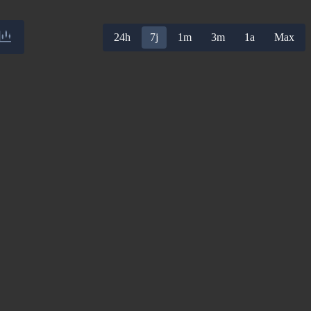
24h
7j
1m
3m
1a
Max