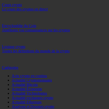
Cours crypto
Le cours des cryptos en direct
Encyclopédie du Coin
Améliorez vos connaissances sur les cryptos
Lexique crypto
Toutes les définitions du monde de la crypto
Catégories
Actu crypto en continu
Actualité Cryptomonnaies
Actualité Bitcoin
Actualité Économie
Actualité Technologies
Actualité exchanges crypto
Actualité Ethereum
Analyses et Dossiers crypto