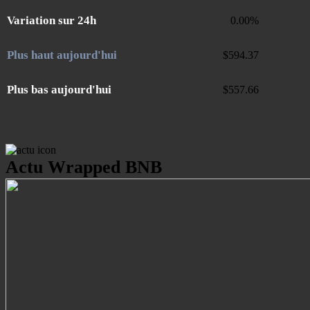
Variation sur 24h
0.00
%
Plus haut aujourd'hui
$
594.37
Plus bas aujourd'hui
$
557.66
Actu Wrapped BNB