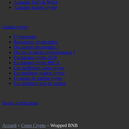
Actualité DeFi & Web3
Actualité trading crypto
Guides crypto
Cryptopedia
Ressources crypto utiles
Ou acheter des cryptos ?
Qu’est-ce que la cryptomonnaie ?
Exchanges crypto 2026
Exchanges crypto MiCA
Les meilleures cartes crypto
Les meilleurs wallets crypto
Le guide du trading crypto
Les meilleurs bots de trading
Bonus et réductions
Accueil
»
Cours Crypto
»
Wrapped BNB