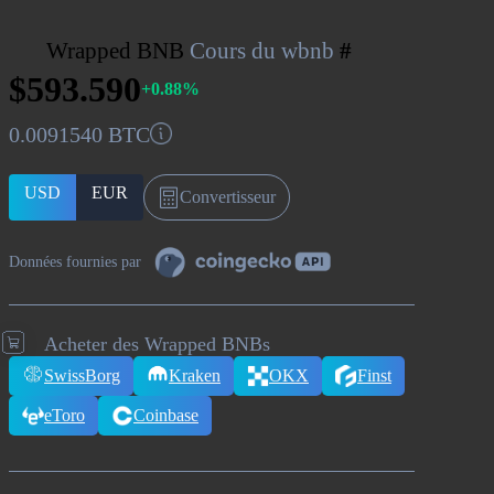
Wrapped BNB
Cours du wbnb
#
$593.590
+0.88%
0.0091540 BTC
USD
EUR
Convertisseur
Données fournies par
Acheter des Wrapped BNBs
SwissBorg
Kraken
OKX
Finst
eToro
Coinbase