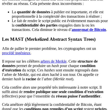
révéler au réseau. Cela présente deux inconvénients :
La
quantité de données
à publier est importante, et elle est
proportionnelle à la complexité des transactions à réaliser ;
Le fait de rendre le script public est évidemment mauvais pour
la
confidentialité des parties
engagées dans la ou les
transactions. Cela diminue le niveau d’
anonymat de Bitcoin
.
Les MAST (Merkelized Abstract Syntax Trees)
Afin de pallier le premier problème, les cryptographes ont un
procédé ingénieux
.
Il repose sur les célèbres
arbres de Merkle
. Cette
structure de
données
permet de produire un
hash
pour chaque
condition
d’exécution
du script. Ces
hashes
sont ensuite regroupés dans
l’arbre de Merkle, qui est alors haché à son tour. On appelle ce
dernier
hash
la
racine
de l’arbre (
Merkle root
).
Cela confère alors une propriété très intéressante à notre script. Il
suffit ainsi de
rendre publique une seule condition d’exécution
(effective) pour que l’ensemble du
réseau puisse l’authentifier
.
Cela améliore déjà légèrement la confidentialité de Bitcoin, étant
donné que les
conditions non remplies d’un script
restent
privées
.