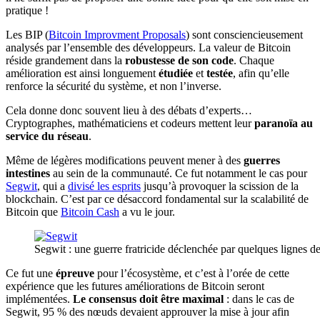
pratique !
Les BIP (
Bitcoin Improvment Proposals
) sont consciencieusement
analysés par l’ensemble des développeurs. La valeur de Bitcoin
réside grandement dans la
robustesse de son code
. Chaque
amélioration est ainsi longuement
étudiée
et
testée
, afin qu’elle
renforce la sécurité du système, et non l’inverse.
Cela donne donc souvent lieu à des débats d’experts…
Cryptographes, mathématiciens et codeurs mettent leur
paranoïa au
service du réseau
.
Même de légères modifications peuvent mener à des
guerres
intestines
au sein de la communauté. Ce fut notamment le cas pour
Segwit
, qui a
divisé les esprits
jusqu’à provoquer la scission de la
blockchain. C’est par ce désaccord fondamental sur la scalabilité de
Bitcoin que
Bitcoin Cash
a vu le jour.
Segwit : une guerre fratricide déclenchée par quelques lignes de
Ce fut une
épreuve
pour l’écosystème, et c’est à l’orée de cette
expérience que les futures améliorations de Bitcoin seront
implémentées.
Le consensus doit être maximal
: dans le cas de
Segwit, 95 % des nœuds devaient approuver la mise à jour afin