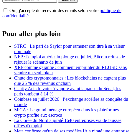
Oui, j'accepte de recevoir des emails selon votre
politique de
confidentialité
.
Pour aller plus loin
STRC : Le pari de Saylor pour ramener son titre à sa valeur
nominale
NFP : l'emploi américain plonge en juillet, Bitcoin refuse de
rejouer le scénario de juin
XRP comme garantie : comment emprunter du RLUSD sans
vendre un seul token
Chute des cryptomonnaies : Les blockchains ne captent plus
que 25 % des revenus onchain
Clarity Act : le vote s'évapore avant la pause du Sénat, les
paris tombent à 14 %
Coinbase en juillet 2026 : l’exchange accélère sa conquête du
monde
MiCA : Le grand ménage européen dans les plateformes
crypto profite aux escrocs
La Corée du Nord a piraté 1640 entreprises via de fausses
offres d'emploi
Meta confirme qu'un de ses modèles IA a piraté une entreprise