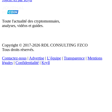
Toute l'actualité des cryptomonnaies,
analyses, vidéos et guides.
Copyright © 2017-2026 RDL CONSULTING FZCO
Tous droits réservés.
Contactez-nous
|
Advertise
|
L’équipe
|
Transparence
|
Mentions
légales
|
Confidentialité
|
Kryll
Recevez votre guide PDF complet de 39 pages
Comment débuter dans les cryptos en 2026
Recevoir
Oui, j'accepte de recevoir des emails selon votre
politique de confidentialité
.