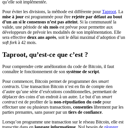
qu’elle soit implémentée.
Pour éviter les divisions, la méthode est différente pour
Taproot
. La
mise à jour
est programmée pour être
rejetée par défaut au bout
d’un an
si le consensus n’est pas atteint
. Si la communauté la
valide, une période de
six mois
est prévue pour permettre aux
développeurs de prévoir les modalités de son implémentation. Elle
sera effective
deux ans après
, soit le délai maximal d’adoption d’un
soft fork
à 42 mois.
Taproot, qu’est-ce que c’est ?
Pour comprendre cette amélioration du code de Bitcoin, il faut
connaître le fonctionnement de son
système de script
.
Pour commencer, Bitcoin permet de programmer des
smart
contracts
. Une transaction Bitcoin n’est en fin de compte rien
d’autre qu’une série d’exécutions conditionnelles, permettant de
déplacer des coins d’un endroit à un autre. Le but d’un
smart
contract
est de profiter de la
non-répudiation du code
pour
effectuer une ou plusieurs transactions,
consenties
librement par les
parties prenantes, sans passer par un
tiers de confiance
.
Lorsqu’on programme une transaction sur le réseau Bitcoin, elle est
transcrite dans en
langage informatique
. Nul besoin de
plonger