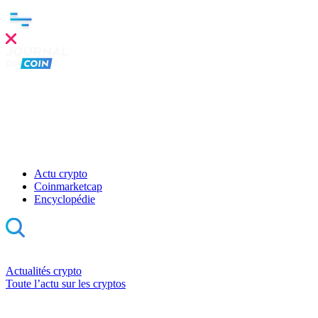
Actu crypto
Coinmarketcap
Encyclopédie
Actualités crypto
Toute l’actu sur les cryptos