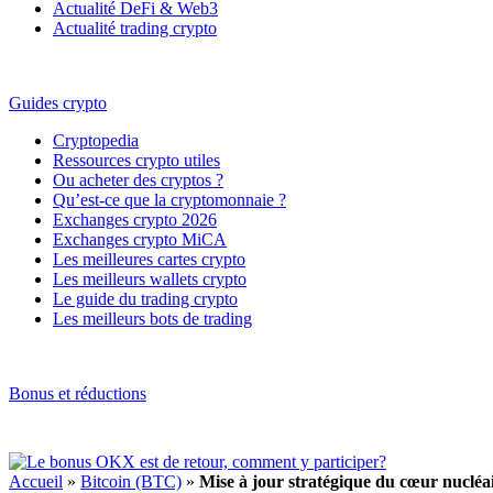
Actualité DeFi & Web3
Actualité trading crypto
Guides crypto
Cryptopedia
Ressources crypto utiles
Ou acheter des cryptos ?
Qu’est-ce que la cryptomonnaie ?
Exchanges crypto 2026
Exchanges crypto MiCA
Les meilleures cartes crypto
Les meilleurs wallets crypto
Le guide du trading crypto
Les meilleurs bots de trading
Bonus et réductions
Accueil
»
Bitcoin (BTC)
»
Mise à jour stratégique du cœur nucléa