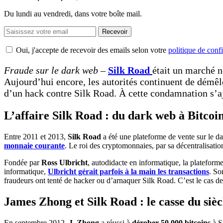
Du lundi au vendredi, dans votre boîte mail.
Recevoir
Oui, j'accepte de recevoir des emails selon votre
politique de confi
Fraude sur le dark web
–
Silk Road
était un marché n
Aujourd’hui encore, les autorités continuent de démêl
d’un hack contre Silk Road. À cette condamnation s’a
L’affaire Silk Road : du dark web à Bitcoi
Entre 2011 et 2013,
Silk Road
a été une plateforme de vente sur le da
monnaie courante
. Le roi des cryptomonnaies, par sa décentralisation
Fondée par
Ross Ulbricht
, autodidacte en informatique, la plateform
informatique,
Ulbricht gérait parfois à la main les transactions
. So
fraudeurs ont tenté de hacker ou d’arnaquer Silk Road. C’est le cas d
James Zhong et Silk Road : le casse du sièc
En septembre 2012,
J. Zhong
a réussi à
dérober 50 000 bitcoins
à S