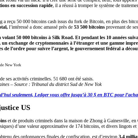
tions en succession rapide
, il a réussi à tromper le système de traitemen
 a reçu 50 000 bitcoins cash issus du fork de Bitcoin, en plus des bitco
tal,
l’intéressé a donc amassé près de
53 500 bitcoins
provenant de ses
nt 50 000 bitcoins à Silk Road. Et pendant les 10 années suivantes,
sé, un exchange de cryptomonnaies à l’étranger et une gamme impres
ces de l’ordre pour suivre l’argent, le gouvernement fédéral a déc
d de New York
caines – Source : Tribunal du district Sud de New Yok
rd’hui seulement, Ledger vous offre jusqu’à 30 $ en BTC pour l’acha
 justice US
oins
et de produits criminels dans la maison de Zhong à Gainesville, en 
siques) d’une valeur approximative de 174 bitcoins, et divers lingots e
obtenu des ordonnances finales de confiscation, est d’environ
3,4 milli