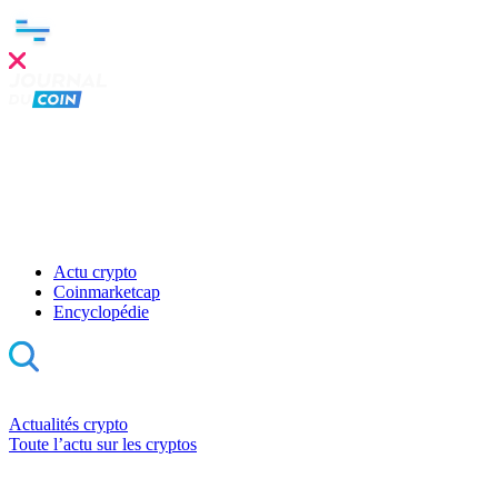
Actu crypto
Coinmarketcap
Encyclopédie
Actualités crypto
Toute l’actu sur les cryptos