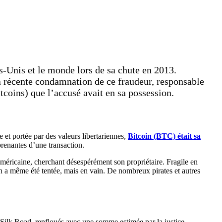
ts-Unis et le monde lors de sa chute en 2013.
la récente condamnation de ce fraudeur, responsable
tcoins) que l’accusé avait en sa possession.
 et portée par des valeurs libertariennes,
Bitcoin (BTC) était sa
prenantes d’une transaction.
 américaine, cherchant désespérément son propriétaire. Fragile en
sion a même été tentée, mais en vain. De nombreux pirates et autres
s Silk Road, renfloués avec une somme estimée par la justice