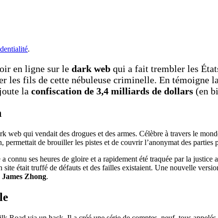
dentialité
.
oir en ligne sur le
dark web
qui a fait trembler les Éta
er les fils de cette nébuleuse criminelle. En témoigne 
joute la
confiscation de
3,4 milliards de dollars
(en bi
n
rk web qui vendait des drogues et des armes. Célèbre à travers le monde
, permettait de brouiller les pistes et de couvrir l’anonymat des parties 
e a connu ses heures de gloire et a rapidement été traquée par la justice
n site était truffé de défauts et des failles existaient. Une nouvelle ver
e
James Zhong
.
le
ilk Road via un hack. Il a créé une série de comptes, neuf, tous appelé