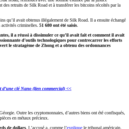
t des retraits de Silk Road et à transférer les bitcoins récoltés par la
ins qu’il avait obtenus illégalement de Silk Road. Il a ensuite échangé
 activités criminelles.
51 680 ont été saisis
.
 il a réussi à dissimuler ce qu’il avait fait et comment il avait
sionnante d’outils technologiques pour contrecarrer les efforts
ouvert le stratagème de Zhong et a obtenu des ordonnances
t d’une clé Nano (lien com
m
ercial) <<
Géorgie. Outre les cryptomonnaies, d’autres biens ont été confisqués,
t pièces en métaux précieux.
ards de dollars
. L’accusé a, comme l’
explique
le tribunal américain,