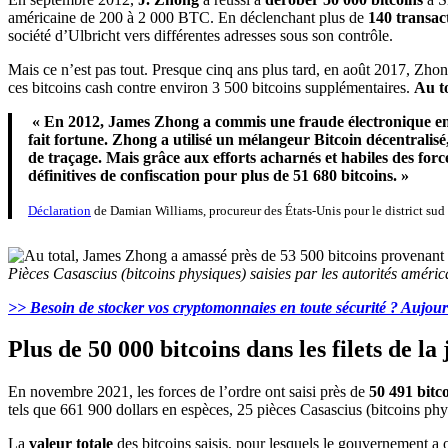
américaine de 200 à 2 000 BTC. En déclenchant plus de
140 transac
société d’Ulbricht vers différentes adresses sous son contrôle.
Mais ce n’est pas tout. Presque cinq ans plus tard, en août 2017, Zhong
ces bitcoins cash contre environ 3 500 bitcoins supplémentaires.
Au to
« En 2012, James Zhong a commis une fraude électronique en vola
fait fortune. Zhong a utilisé un mélangeur Bitcoin décentrali
de traçage. Mais grâce aux efforts acharnés et habiles des for
définitives de confiscation pour plus de 51 680 bitcoins. »
Déclaration
de Damian Williams, procureur des États-Unis pour le district su
Pièces Casascius (bitcoins physiques) saisies par les autorités améri
>> Besoin de stocker vos cryptomonnaies en toute sécurité ? Aujou
Plus de 50 000 bitcoins dans les filets de la
En novembre 2021, les forces de l’ordre ont saisi près de
50 491 bitc
tels que 661 900 dollars en espèces, 25 pièces Casascius (bitcoins phy
La
valeur totale
des bitcoins saisis, pour lesquels le gouvernement a 