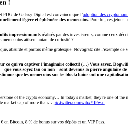
en !
et PDG de Galaxy Digital est convaincu que l’
adoption des cryptomonn
onnellement légère et éphémère des memecoins
. Pour lui, ces jetons
rofits impressionnants
réalisés par des investisseurs, comme ceux décri
s memecoins attisent autant de curiosité ?
tique, absurde et parfois même grotesque. Novogratz cite l’exemple de
ur ce qui va captiver l’imaginaire collectif
(…)
Vous savez, Dogwifha
 que vous soyez fan ou non – sont devenus la pierre angulaire de l
estimons que les memecoins sur les blockchains ont une capitalisatio
rstone of the crypto economy… In today's market, they're one of the m
ate market cap of more than…
pic.twitter.com/wihxYIPwxi
€ en Bitcoin, 8 % de bonus sur vos dépôts et un VIP Pass.