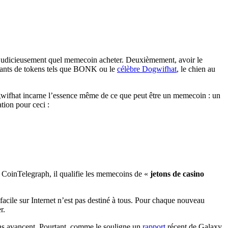
r judicieusement quel memecoin acheter. Deuxièmement, avoir le
ssants de tokens tels que BONK ou le
célèbre Dogwifhat
, le chien au
gwifhat incarne l’essence même de ce que peut être un memecoin : un
ation pour ceci :
CoinTelegraph, il qualifie les memecoins de «
jetons de casino
 facile sur Internet n’est pas destiné à tous. Pour chaque nouveau
r.
ins avancent. Pourtant, comme le souligne un
rapport
récent de Galaxy