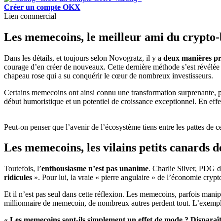
Créer un compte OKX
Lien commercial
Les memecoins, le meilleur ami du crypto-
Dans les détails, et toujours selon Novogratz, il y a
deux manières pri
courage d’en créer de nouveaux. Cette dernière méthode s’est révélé
chapeau rose qui a su conquérir le cœur de nombreux investisseurs.
Certains memecoins ont ainsi connu une transformation surprenante, 
début humoristique et un potentiel de croissance exceptionnel. En effet,
Peut-on penser que l’avenir de l’écosystème tiens entre les pattes de c
Les memecoins, les vilains petits canards 
Toutefois, l’
enthousiasme n’est pas unanime
. Charlie Silver, PDG 
ridicules
». Pour lui, la vraie « pierre angulaire » de l’économie crypto
Et il n’est pas seul dans cette réflexion. Les memecoins, parfois manip
millionnaire de memecoin, de nombreux autres perdent tout. L’exemple
«
Les memecoins sont-ils simplement un effet de mode ? Disparaîtro