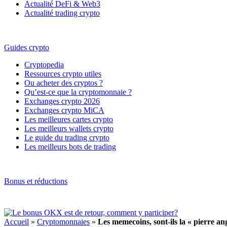
Actualité DeFi & Web3
Actualité trading crypto
Guides crypto
Cryptopedia
Ressources crypto utiles
Ou acheter des cryptos ?
Qu’est-ce que la cryptomonnaie ?
Exchanges crypto 2026
Exchanges crypto MiCA
Les meilleures cartes crypto
Les meilleurs wallets crypto
Le guide du trading crypto
Les meilleurs bots de trading
Bonus et réductions
Accueil
»
Cryptomonnaies
»
Les memecoins, sont-ils la « pierre a