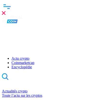
Actu crypto
Coinmarketcap
Encyclopédie
Actualités crypto
Toute l’actu sur les cryptos