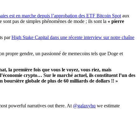
aies est en marche depuis l’approbation des ETF Bitcoin Spot
aux
 ne sont pas de simples phénomènes de mode ; ils sont la
« pierre
ts par
High Stake Capital dans une récente interview sur notre chaîne
 son propre gendre, un passionné de memecoins tels que Doge et
t, la première fois que vous le voyez, vous riez, mais
’économie crypto… Sur le marché actuel, ils constituent l’un des
n boursière globale de plus de 60 milliards de dollars !!
»
ost powerful narratives out there. At
@galaxyhq
we estimate