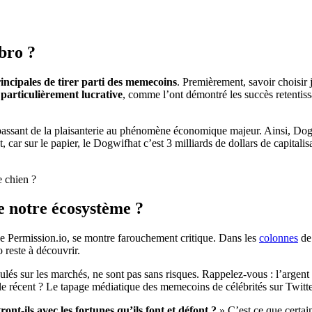
bro ?
ncipales de tirer parti des memecoins
. Premièrement, savoir choisi
e
particulièrement lucrative
, comme l’ont démontré les succès retenti
passant de la plaisanterie au phénomène économique majeur. Ainsi, Do
 car sur le papier, le Dogwifhat c’est 3 milliards de dollars de capitalis
e chien ?
de notre écosystème ?
de Permission.io, se montre farouchement critique. Dans les
colonnes
de 
 reste à découvrir.
ulés sur les marchés, ne sont pas sans risques. Rappelez-vous : l’argent
 récent ? Le tapage médiatique des memecoins de célébrités sur Twitte
nt-ils avec les fortunes qu’ils font et défont ?
» C’est ce que certa