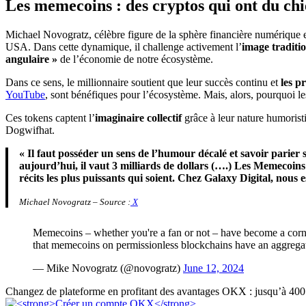
Les memecoins : des cryptos qui ont du chi
Michael Novogratz, célèbre figure de la sphère financière numérique 
USA. Dans cette dynamique, il challenge activement l’
image traditi
angulaire »
de l’économie de notre écosystème.
Dans ce sens, le millionnaire soutient que leur succès continu et
les p
YouTube
, sont bénéfiques pour l’écosystème. Mais, alors, pourquoi le
Ces tokens captent l’
imaginaire collectif
grâce à leur nature humoris
Dogwifhat.
« Il faut posséder un sens de l’humour décalé et savoir parier s
aujourd’hui, il vaut 3 milliards de dollars (….)
Les Memecoins –
récits les plus puissants qui soient. Chez Galaxy Digital, nous 
Michael Novogratz – Source :
X
Memecoins – whether you're a fan or not – have become a corne
that memecoins on permissionless blockchains have an aggreg
— Mike Novogratz (@novogratz)
June 12, 2024
Changez de plateforme en profitant des avantages OKX : jusqu’à 400 