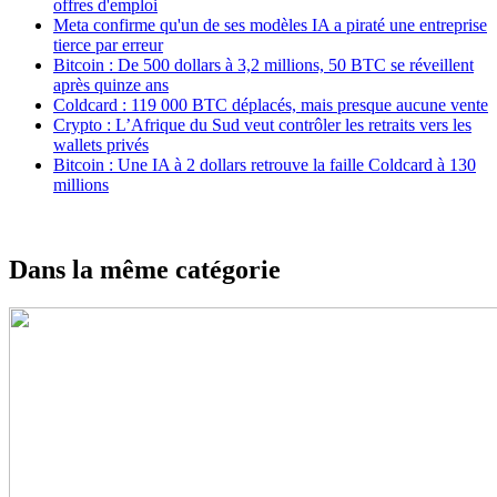
offres d'emploi
Meta confirme qu'un de ses modèles IA a piraté une entreprise
tierce par erreur
Bitcoin : De 500 dollars à 3,2 millions, 50 BTC se réveillent
après quinze ans
Coldcard : 119 000 BTC déplacés, mais presque aucune vente
Crypto : L’Afrique du Sud veut contrôler les retraits vers les
wallets privés
Bitcoin : Une IA à 2 dollars retrouve la faille Coldcard à 130
millions
Dans la même catégorie