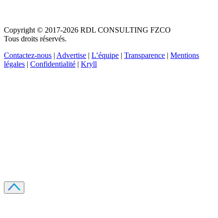
Copyright © 2017-2026 RDL CONSULTING FZCO
Tous droits réservés.
Contactez-nous
|
Advertise
|
L’équipe
|
Transparence
|
Mentions
légales
|
Confidentialité
|
Kryll
Recevez votre guide PDF complet de 39 pages
Comment débuter dans les cryptos en 2026
Recevoir
Oui, j'accepte de recevoir des emails selon votre
politique de confidentialité
.