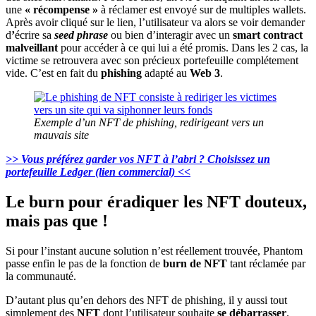
une
« récompense »
à réclamer est envoyé sur de multiples wallets.
Après avoir cliqué sur le lien, l’utilisateur va alors se voir demander
d
’
écrire sa
seed phrase
ou bien d’interagir avec un
smart contract
malveillant
pour accéder à ce qui lui a été promis. Dans les 2 cas, la
victime se retrouvera avec son précieux portefeuille complétement
vide. C’est en fait du
phishing
adapté au
Web 3
.
Exemple d’un NFT de phishing, redirigeant vers un
mauvais site
>> Vous préférez garder vos NFT à l’abri ? Choisissez un
portefeuille Ledger (lien commercial) <<
Le burn pour éradiquer les NFT douteux,
mais pas que !
Si pour l’instant aucune solution n’est réellement trouvée, Phantom
passe enfin le pas de la fonction de
burn de NFT
tant réclamée par
la communauté.
D’autant plus qu’en dehors des NFT de phishing, il y aussi tout
simplement des
NFT
dont l’utilisateur souhaite
se débarrasser
.