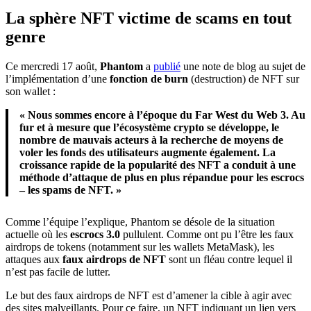
La sphère NFT victime de scams en tout
genre
Ce mercredi 17 août,
Phantom
a
publié
une note de blog au sujet de
l’implémentation d’une
fonction de burn
(destruction) de NFT sur
son wallet :
« Nous sommes encore à l’époque du Far West du Web 3. Au
fur et à mesure que l’écosystème crypto se développe, le
nombre de mauvais acteurs à la recherche de moyens de
voler les fonds des utilisateurs augmente également. La
croissance rapide de la popularité des NFT a conduit à une
méthode d’attaque de plus en plus répandue pour les escrocs
– les spams de NFT. »
Comme l’équipe l’explique, Phantom se désole de la situation
actuelle
où les
escrocs 3.0
pullulent. Comme ont pu l’être les faux
airdrops
de tokens (notamment sur les wallets MetaMask), les
attaques aux
faux airdrops de NFT
sont un fléau contre lequel il
n’est pas facile de lutter.
Le but des faux airdrops de NFT est d’amener la cible à agir avec
des sites malveillants. Pour ce faire, un NFT indiquant un lien vers