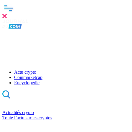
Actu crypto
Coinmarketcap
Encyclopédie
Actualités crypto
Toute l’actu sur les cryptos