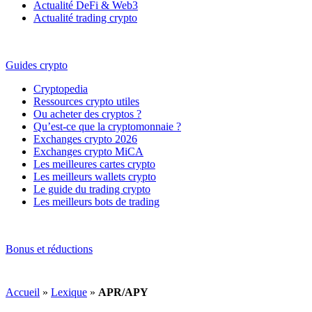
Actualité DeFi & Web3
Actualité trading crypto
Guides crypto
Cryptopedia
Ressources crypto utiles
Ou acheter des cryptos ?
Qu’est-ce que la cryptomonnaie ?
Exchanges crypto 2026
Exchanges crypto MiCA
Les meilleures cartes crypto
Les meilleurs wallets crypto
Le guide du trading crypto
Les meilleurs bots de trading
Bonus et réductions
Accueil
»
Lexique
»
APR/APY