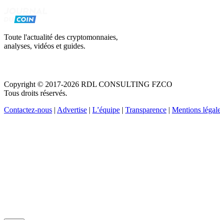
Toute l'actualité des cryptomonnaies,
analyses, vidéos et guides.
Copyright © 2017-2026 RDL CONSULTING FZCO
Tous droits réservés.
Contactez-nous
|
Advertise
|
L’équipe
|
Transparence
|
Mentions légal
Recevez votre guide PDF complet de 39 pages
Comment débuter dans les cryptos en 2026
Recevoir
Oui, j'accepte de recevoir des emails selon votre
politique 