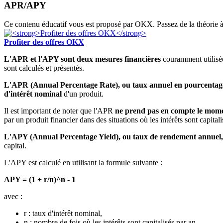
APR/APY
Ce contenu éducatif vous est proposé par OKX. Passez de la théorie à l
Profiter des offres OKX
L'APR et l'APY sont deux mesures financières
couramment utilisée
sont calculés et présentés.
L'APR (Annual Percentage Rate), ou taux annuel en pourcentage,
d'intérêt nominal
d'un produit.
Il est important de noter que l'APR
ne prend pas en compte le moment
par un produit financier dans des situations où les intérêts sont capital
L'APY (Annual Percentage Yield), ou taux de rendement annuel, 
capital.
L'APY est calculé en utilisant la formule suivante :
APY = (1 + r/n)^n - 1
avec :
r : taux d'intérêt nominal,
n : nombre de fois où les intérêts sont capitalisés par an.