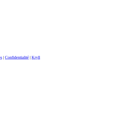
es
|
Confidentialité
|
Kryll
de confidentialité
.