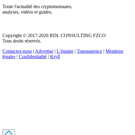
Toute l'actualité des cryptomonnaies,
analyses, vidéos et guides.
Copyright © 2017-2026 RDL CONSULTING FZCO
Tous droits réservés.
Contactez-nous
|
Advertise
|
L’équipe
|
Transparence
|
Mentions
légales
|
Confidentialité
|
Kryll
Recevez votre guide PDF complet de 39 pages
Comment débuter dans les cryptos en 2026
Recevoir
Oui, j'accepte de recevoir des emails selon votre
politique de confidentialité
.