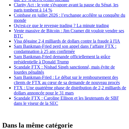
Clarity Act : le vote s'évapore avant la pause du Sénat, les
paris tombent à 14 %
Coinbase en juillet 2026 : l’exchange accélère sa conquête du
monde
Qu'est-ce que le revenge trading ? La minute trading
Vente massive de Bitcoin : Jim Cramer dit vouloir vendre ses
BTC
Visa dégaine 2,4 milliards de dollars contre la fraude à l'IA
Sam Bankman-Fried perd son appel dans l’affaire FTX :
condamnation à 25 ans confirmée
Sam Bankman-Fried demande officiellement la grâce
présidentielle à Donald Trump
Scandale FTX : Nishad Singh sanctionné, mais évite de
lourdes pénalités
Sam Bankman-Fried : Le débat sur le remboursement des
clients de FTX au cœur de sa demande de nouveau procès
FTX : Une quatrième phase de distribution de 2,2 milliards de
dollars annoncée pour le 31 mars
Scandale FTX : Caroline Ellison et les lieutenants de SBF
dans le viseur de la SEC
Dans la même catégorie