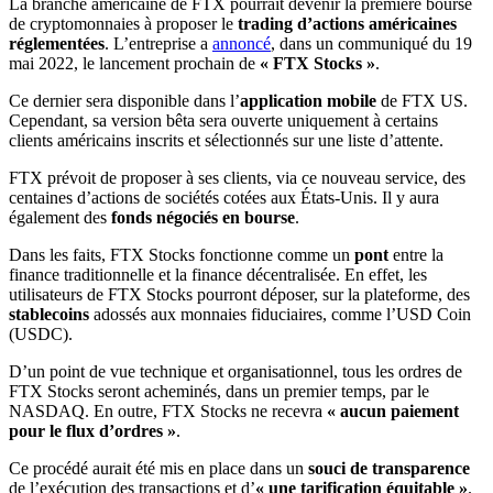
La branche américaine de FTX pourrait devenir la première bourse
de cryptomonnaies à proposer le
trading d’actions américaines
réglementées
. L’entreprise a
annoncé
, dans un communiqué du 19
mai 2022, le lancement prochain de
« FTX Stocks »
.
Ce dernier sera disponible dans l’
application mobile
de FTX US.
Cependant, sa version bêta sera ouverte uniquement à certains
clients américains inscrits et sélectionnés sur une liste d’attente.
FTX prévoit de proposer à ses clients, via ce nouveau service, des
centaines d’actions de sociétés cotées aux États-Unis. Il y aura
également des
fonds négociés en bourse
.
Dans les faits, FTX Stocks fonctionne comme un
pont
entre la
finance traditionnelle et la finance décentralisée. En effet, les
utilisateurs de FTX Stocks pourront déposer, sur la plateforme, des
stablecoins
adossés aux monnaies fiduciaires, comme l’USD Coin
(USDC).
D’un point de vue technique et organisationnel, tous les ordres de
FTX Stocks seront acheminés, dans un premier temps, par le
NASDAQ. En outre, FTX Stocks ne recevra
« aucun paiement
pour le flux d’ordres »
.
Ce procédé aurait été mis en place dans un
souci de transparence
de l’exécution des transactions et d’
« une tarification équitable »
.